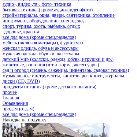
аудио-, видео-,тв-, фото- техника
бытовая техника (кроме аудио-видео-фото)
стройматериалы, окна, двери, сантехника, отопление
инструмент, оборудование, спецодежда
спорт, туризм, охота, рыбалка, отдых
здоровье, красота
всё для дома (кроме спец.разделов)
мебель (включая матрацы), фурнитура
женская одежда, обувь и аксессуары
мужская одежда, обувь и аксессуары
детский мир (коляски, одежда, обувь, игрушки и др.)
животные, растения (в т.ч. корма, аксессуары)
сад и огород (семена, саженцы, инвентарь, садовая техника)
музыкальные инструменты, канцтовары, книги, журналы,
диски (CD, DVD)
продукты питания (кроме детского питания)
прочее
Главная
Объявления
продам (отдам)
всё для дома (кроме спец.разделов)
Накидка на подушку