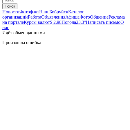
Поиск
Новости
Фотофакт
Наш Бобруйск
Каталог
организаций
Работа
Объявления
Афиша
Фото
Общение
Реклама
на портале
Курсы валют
$ 2.98
Погода
23.3°
Написать письмо
О
нас
Идёт обмен данными...
Произошла ошибка