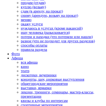
продам (отдам)
куплю (возьму)
сдам (в аренду, на прокат)
сниму (арендую, возьму на прокат)
меняю
окажу услуги
нуждаюсь в услугах (кроме вакансий)
ищу человека (разыскивается)
потери и находки (что потеряли или нашли)
разное (что не подходит для других разделов)
способы оплаты
правила раздела
Фото
Афиша
вся афиша
кино
театр
дискотеки, вечеринки
концерты, шоу, цирковые выступления
общегородские мероприятия
выставки, ярмарки
лекции, тренинги, семинары, мастер-классы,
презентации
квизы и клубы по интересам
спортивные мероприятия