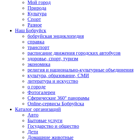
Мой город
Природа
Культура
Спорт
Разное
Наш Бобруйск
бобруйская энциклопедия
справка
транспорт
расписание движения городских автобусов
здоровье, спорт, туризм
экономика
религия и национально-культурные объединения
культура, образование, СМИ
литература и искусство
о городе
Фотогалереи
Сферические 360° панорамы
Online-сервисы Бобруйска
Каталог организаций
Авто
Бытовые услуги
Государство и общество
Дети
Домашние животные