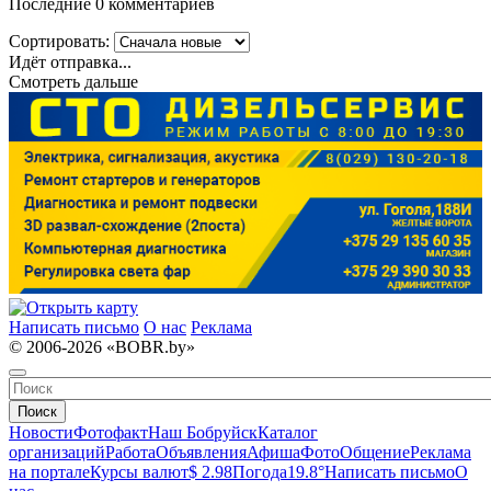
Последние 0 комментариев
Сортировать:
Идёт отправка...
Смотреть дальше
Написать письмо
О нас
Реклама
© 2006-2026 «BOBR.by»
Поиск
Новости
Фотофакт
Наш Бобруйск
Каталог
организаций
Работа
Объявления
Афиша
Фото
Общение
Реклама
на портале
Курсы валют
$ 2.98
Погода
19.8°
Написать письмо
О