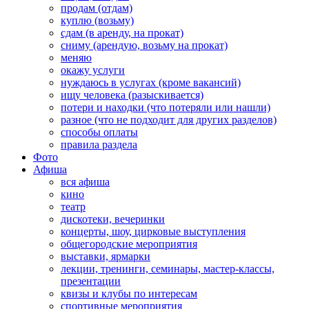
продам (отдам)
куплю (возьму)
сдам (в аренду, на прокат)
сниму (арендую, возьму на прокат)
меняю
окажу услуги
нуждаюсь в услугах (кроме вакансий)
ищу человека (разыскивается)
потери и находки (что потеряли или нашли)
разное (что не подходит для других разделов)
способы оплаты
правила раздела
Фото
Афиша
вся афиша
кино
театр
дискотеки, вечеринки
концерты, шоу, цирковые выступления
общегородские мероприятия
выставки, ярмарки
лекции, тренинги, семинары, мастер-классы,
презентации
квизы и клубы по интересам
спортивные мероприятия