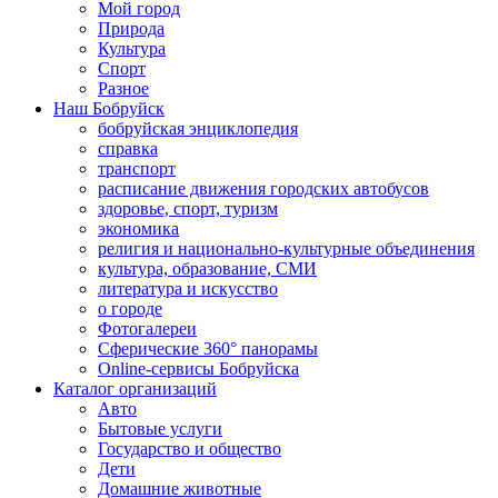
Мой город
Природа
Культура
Спорт
Разное
Наш Бобруйск
бобруйская энциклопедия
справка
транспорт
расписание движения городских автобусов
здоровье, спорт, туризм
экономика
религия и национально-культурные объединения
культура, образование, СМИ
литература и искусство
о городе
Фотогалереи
Сферические 360° панорамы
Online-сервисы Бобруйска
Каталог организаций
Авто
Бытовые услуги
Государство и общество
Дети
Домашние животные