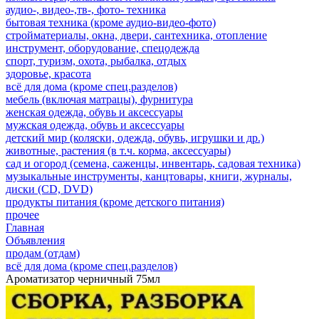
аудио-, видео-,тв-, фото- техника
бытовая техника (кроме аудио-видео-фото)
стройматериалы, окна, двери, сантехника, отопление
инструмент, оборудование, спецодежда
спорт, туризм, охота, рыбалка, отдых
здоровье, красота
всё для дома (кроме спец.разделов)
мебель (включая матрацы), фурнитура
женская одежда, обувь и аксессуары
мужская одежда, обувь и аксессуары
детский мир (коляски, одежда, обувь, игрушки и др.)
животные, растения (в т.ч. корма, аксессуары)
сад и огород (семена, саженцы, инвентарь, садовая техника)
музыкальные инструменты, канцтовары, книги, журналы,
диски (CD, DVD)
продукты питания (кроме детского питания)
прочее
Главная
Объявления
продам (отдам)
всё для дома (кроме спец.разделов)
Ароматизатор черничный 75мл