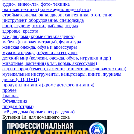
аудио-, видео-,тв-, фото- техника
бытовая техника (кроме аудио-видео-фото)
стройматериалы, окна, двери, сантехника, отопление
инструмент, оборудование, спецодежда
спорт, туризм, охота, рыбалка, отдых
здоровье, красота
всё для дома (кроме спец.разделов)
мебель (включая матрацы), фурнитура
женская одежда, обувь и аксессуары
мужская одежда, обувь и аксессуары
детский мир (коляски, одежда, обувь, игрушки и др.)
животные, растения (в т.ч. корма, аксессуары)
сад и огород (семена, саженцы, инвентарь, садовая техника)
музыкальные инструменты, канцтовары, книги, журналы,
диски (CD, DVD)
продукты питания (кроме детского питания)
прочее
Главная
Объявления
продам (отдам)
всё для дома (кроме спец.разделов)
Бутылки 1л. для домашнего сока