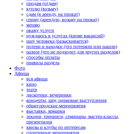
продам (отдам)
куплю (возьму)
сдам (в аренду, на прокат)
сниму (арендую, возьму на прокат)
меняю
окажу услуги
нуждаюсь в услугах (кроме вакансий)
ищу человека (разыскивается)
потери и находки (что потеряли или нашли)
разное (что не подходит для других разделов)
способы оплаты
правила раздела
Фото
Афиша
вся афиша
кино
театр
дискотеки, вечеринки
концерты, шоу, цирковые выступления
общегородские мероприятия
выставки, ярмарки
лекции, тренинги, семинары, мастер-классы,
презентации
квизы и клубы по интересам
спортивные мероприятия