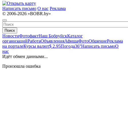
Написать письмо
О нас
Реклама
© 2006-2026 «BOBR.by»
Поиск
Новости
Фотофакт
Наш Бобруйск
Каталог
организаций
Работа
Объявления
Афиша
Фото
Общение
Реклама
на портале
Курсы валют
$ 2.95
Погода
36°
Написать письмо
О
нас
Идёт обмен данными...
Произошла ошибка