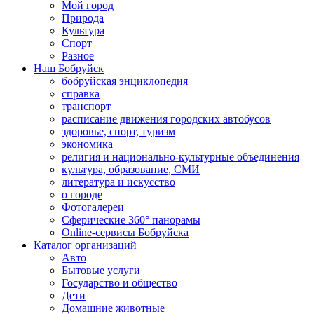
Мой город
Природа
Культура
Спорт
Разное
Наш Бобруйск
бобруйская энциклопедия
справка
транспорт
расписание движения городских автобусов
здоровье, спорт, туризм
экономика
религия и национально-культурные объединения
культура, образование, СМИ
литература и искусство
о городе
Фотогалереи
Сферические 360° панорамы
Online-сервисы Бобруйска
Каталог организаций
Авто
Бытовые услуги
Государство и общество
Дети
Домашние животные