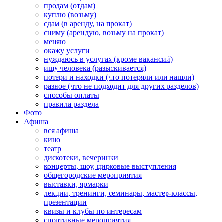
продам (отдам)
куплю (возьму)
сдам (в аренду, на прокат)
сниму (арендую, возьму на прокат)
меняю
окажу услуги
нуждаюсь в услугах (кроме вакансий)
ищу человека (разыскивается)
потери и находки (что потеряли или нашли)
разное (что не подходит для других разделов)
способы оплаты
правила раздела
Фото
Афиша
вся афиша
кино
театр
дискотеки, вечеринки
концерты, шоу, цирковые выступления
общегородские мероприятия
выставки, ярмарки
лекции, тренинги, семинары, мастер-классы,
презентации
квизы и клубы по интересам
спортивные мероприятия