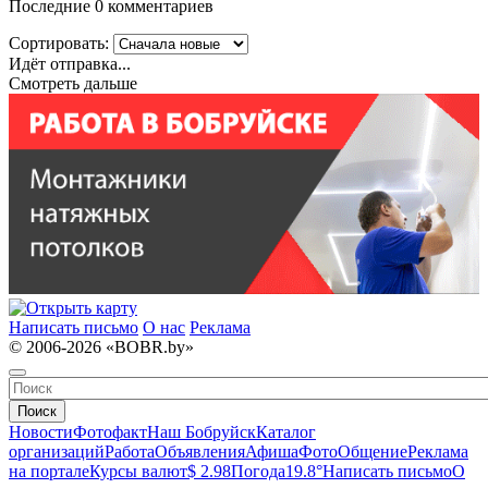
Последние 0 комментариев
Сортировать:
Идёт отправка...
Смотреть дальше
Написать письмо
О нас
Реклама
© 2006-2026 «BOBR.by»
Поиск
Новости
Фотофакт
Наш Бобруйск
Каталог
организаций
Работа
Объявления
Афиша
Фото
Общение
Реклама
на портале
Курсы валют
$ 2.98
Погода
19.8°
Написать письмо
О