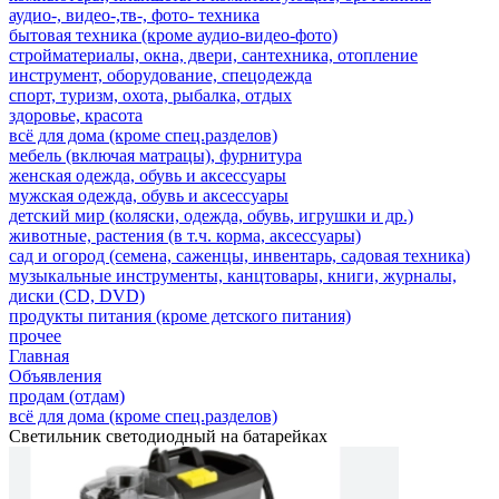
аудио-, видео-,тв-, фото- техника
бытовая техника (кроме аудио-видео-фото)
стройматериалы, окна, двери, сантехника, отопление
инструмент, оборудование, спецодежда
спорт, туризм, охота, рыбалка, отдых
здоровье, красота
всё для дома (кроме спец.разделов)
мебель (включая матрацы), фурнитура
женская одежда, обувь и аксессуары
мужская одежда, обувь и аксессуары
детский мир (коляски, одежда, обувь, игрушки и др.)
животные, растения (в т.ч. корма, аксессуары)
сад и огород (семена, саженцы, инвентарь, садовая техника)
музыкальные инструменты, канцтовары, книги, журналы,
диски (CD, DVD)
продукты питания (кроме детского питания)
прочее
Главная
Объявления
продам (отдам)
всё для дома (кроме спец.разделов)
Светильник светодиодный на батарейках