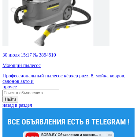
30 июля 15:17 № 3854510
Моющий пылесос
Профессиональный пылесос кёрхер puzzi 8, мойка ковров,
салонов авто и
прочее
Найти
назад в раздел