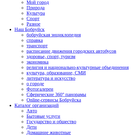
Мой город
Природа
Культура
Спорт
Разное
Наш Бобруйск
бобруйская энциклопедия
справка
транспорт
расписание движения городских автобусов
здоровье, спорт, туризм
экономика
религия и национально-культурные объединения
культура, образование, СМИ
литература и искусство
о городе
Фотогалереи
Сферические 360° панорамы
Online-сервисы Бобруйска
Каталог организаций
Авто
Бытовые услуги
Государство и общество
Дети
Домашние животные