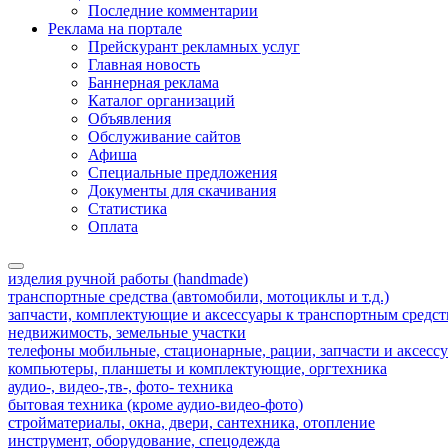
Последние комментарии
Реклама на портале
Прейскурант рекламных услуг
Главная новость
Баннерная реклама
Каталог организаций
Объявления
Обслуживание сайтов
Афиша
Специальные предложения
Документы для скачивания
Статистика
Оплата
изделия ручной работы (handmade)
транспортные средства (автомобили, мотоциклы и т.д.)
запчасти, комплектующие и аксессуары к транспортным средс
недвижимость, земельные участки
телефоны мобильные, стационарные, рации, запчасти и аксесс
компьютеры, планшеты и комплектующие, оргтехника
аудио-, видео-,тв-, фото- техника
бытовая техника (кроме аудио-видео-фото)
стройматериалы, окна, двери, сантехника, отопление
инструмент, оборудование, спецодежда