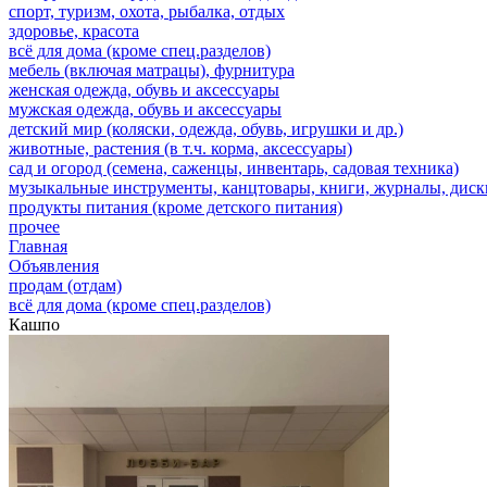
спорт, туризм, охота, рыбалка, отдых
здоровье, красота
всё для дома (кроме спец.разделов)
мебель (включая матрацы), фурнитура
женская одежда, обувь и аксессуары
мужская одежда, обувь и аксессуары
детский мир (коляски, одежда, обувь, игрушки и др.)
животные, растения (в т.ч. корма, аксессуары)
сад и огород (семена, саженцы, инвентарь, садовая техника)
музыкальные инструменты, канцтовары, книги, журналы, дис
продукты питания (кроме детского питания)
прочее
Главная
Объявления
продам (отдам)
всё для дома (кроме спец.разделов)
Кашпо