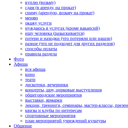
куплю (возьму)
сдам (в аренду, на прокат)
сниму (арендую, возьму на прокат)
меняю
окажу услуги
нуждаюсь в услугах (кроме вакансий)
ищу человека (разыскивается)
потери и находки (что потеряли или нашли)
разное (что не подходит для других разделов)
способы оплаты
правила раздела
Фото
Афиша
вся афиша
кино
театр
дискотеки, вечеринки
концерты, шоу, цирковые выступления
общегородские мероприятия
выставки, ярмарки
лекции, тренинги, семинары, мастер-классы, презе
квизы и клубы по интересам
спортивные мероприятия
план мероприятий учреждений культуры
Общение