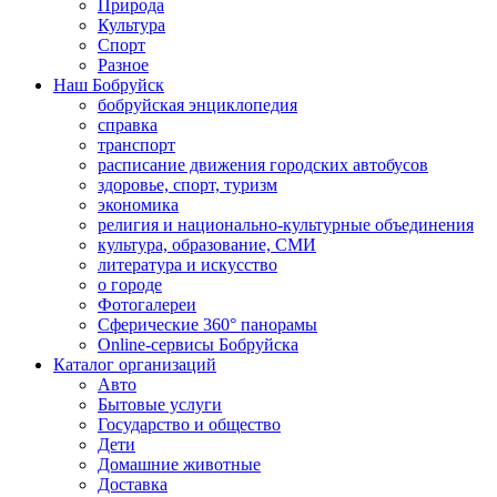
Природа
Культура
Спорт
Разное
Наш Бобруйск
бобруйская энциклопедия
справка
транспорт
расписание движения городских автобусов
здоровье, спорт, туризм
экономика
религия и национально-культурные объединения
культура, образование, СМИ
литература и искусство
о городе
Фотогалереи
Сферические 360° панорамы
Online-сервисы Бобруйска
Каталог организаций
Авто
Бытовые услуги
Государство и общество
Дети
Домашние животные
Доставка