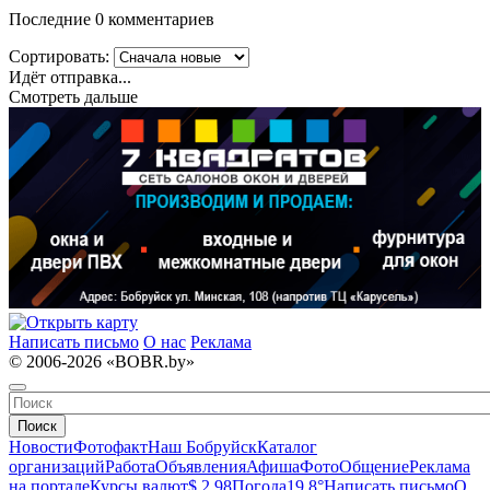
Последние 0 комментариев
Сортировать:
Идёт отправка...
Смотреть дальше
Написать письмо
О нас
Реклама
© 2006-2026 «BOBR.by»
Поиск
Новости
Фотофакт
Наш Бобруйск
Каталог
организаций
Работа
Объявления
Афиша
Фото
Общение
Реклама
на портале
Курсы валют
$ 2.98
Погода
19.8°
Написать письмо
О