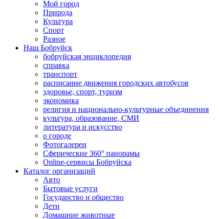
Мой город
Природа
Культура
Спорт
Разное
Наш Бобруйск
бобруйская энциклопедия
справка
транспорт
расписание движения городских автобусов
здоровье, спорт, туризм
экономика
религия и национально-культурные объединения
культура, образование, СМИ
литература и искусство
о городе
Фотогалереи
Сферические 360° панорамы
Online-сервисы Бобруйска
Каталог организаций
Авто
Бытовые услуги
Государство и общество
Дети
Домашние животные