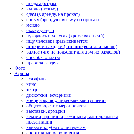
продам (отдам)
куплю (возьму)
сдам (в аренду, на прокат)
сниму (арендую, возьму на прокат)
меняю
окажу услуги
нуждаюсь в услугах (кроме вакансий)
ищу человека (разыскивается)
потери и находки (что потеряли или нашли)
разное (что не подходит для других разделов)
способы оплаты
правила раздела
Фото
Афиша
вся афиша
кино
театр
дискотеки, вечеринки
концерты, шоу, цирковые выступления
общегородские мероприятия
выставки, ярмарки
лекции, тренинги, семинары, мастер-классы,
презентации
квизы и клубы по интересам
спортивные мероприятия