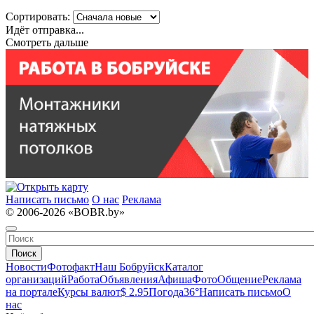
Сортировать:
Идёт отправка...
Смотреть дальше
Написать письмо
О нас
Реклама
© 2006-2026 «BOBR.by»
Поиск
Новости
Фотофакт
Наш Бобруйск
Каталог
организаций
Работа
Объявления
Афиша
Фото
Общение
Реклама
на портале
Курсы валют
$ 2.95
Погода
36°
Написать письмо
О
нас