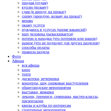
продам (отдам)
куплю (возьму)
сдам (в аренду, на прокат)
сниму (арендую, возьму на прокат)
меняю
окажу услуги
нуждаюсь в услугах (кроме вакансий)
ищу человека (разыскивается)
потери и находки (что потеряли или нашли)
разное (что не подходит для других разделов)
способы оплаты
правила раздела
Фото
Афиша
вся афиша
кино
театр
дискотеки, вечеринки
концерты, шоу, цирковые выступления
общегородские мероприятия
выставки, ярмарки
лекции, тренинги, семинары, мастер-классы,
презентации
квизы и клубы по интересам
спортивные мероприятия