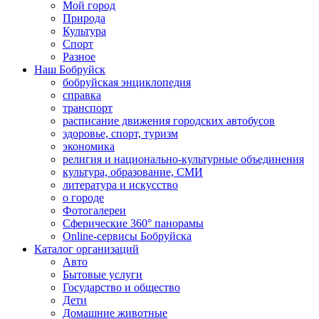
Мой город
Природа
Культура
Спорт
Разное
Наш Бобруйск
бобруйская энциклопедия
справка
транспорт
расписание движения городских автобусов
здоровье, спорт, туризм
экономика
религия и национально-культурные объединения
культура, образование, СМИ
литература и искусство
о городе
Фотогалереи
Сферические 360° панорамы
Online-сервисы Бобруйска
Каталог организаций
Авто
Бытовые услуги
Государство и общество
Дети
Домашние животные