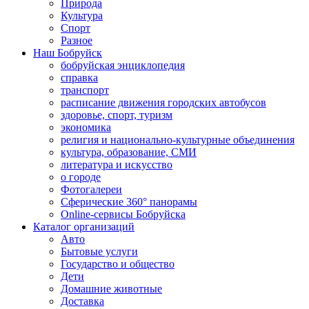
Природа
Культура
Спорт
Разное
Наш Бобруйск
бобруйская энциклопедия
справка
транспорт
расписание движения городских автобусов
здоровье, спорт, туризм
экономика
религия и национально-культурные объединения
культура, образование, СМИ
литература и искусство
о городе
Фотогалереи
Сферические 360° панорамы
Online-сервисы Бобруйска
Каталог организаций
Авто
Бытовые услуги
Государство и общество
Дети
Домашние животные
Доставка