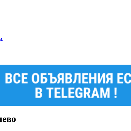
м,
шево