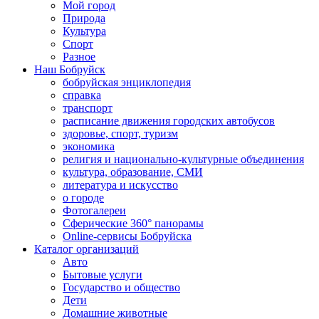
Мой город
Природа
Культура
Спорт
Разное
Наш Бобруйск
бобруйская энциклопедия
справка
транспорт
расписание движения городских автобусов
здоровье, спорт, туризм
экономика
религия и национально-культурные объединения
культура, образование, СМИ
литература и искусство
о городе
Фотогалереи
Сферические 360° панорамы
Online-сервисы Бобруйска
Каталог организаций
Авто
Бытовые услуги
Государство и общество
Дети
Домашние животные