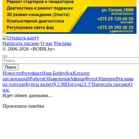
Написать письмо
О нас
Реклама
© 2006-2026 «BOBR.by»
Поиск
Новости
Фотофакт
Наш Бобруйск
Каталог
организаций
Работа
Объявления
Афиша
Фото
Общение
Реклама
на портале
Курсы валют
$ 2.98
Погода
23.3°
Написать письмо
О
нас
Идёт обмен данными...
Произошла ошибка