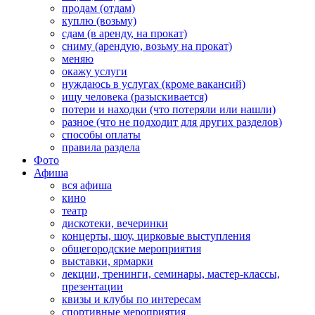
продам (отдам)
куплю (возьму)
сдам (в аренду, на прокат)
сниму (арендую, возьму на прокат)
меняю
окажу услуги
нуждаюсь в услугах (кроме вакансий)
ищу человека (разыскивается)
потери и находки (что потеряли или нашли)
разное (что не подходит для других разделов)
способы оплаты
правила раздела
Фото
Афиша
вся афиша
кино
театр
дискотеки, вечеринки
концерты, шоу, цирковые выступления
общегородские мероприятия
выставки, ярмарки
лекции, тренинги, семинары, мастер-классы,
презентации
квизы и клубы по интересам
спортивные мероприятия