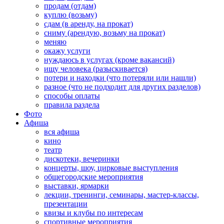
продам (отдам)
куплю (возьму)
сдам (в аренду, на прокат)
сниму (арендую, возьму на прокат)
меняю
окажу услуги
нуждаюсь в услугах (кроме вакансий)
ищу человека (разыскивается)
потери и находки (что потеряли или нашли)
разное (что не подходит для других разделов)
способы оплаты
правила раздела
Фото
Афиша
вся афиша
кино
театр
дискотеки, вечеринки
концерты, шоу, цирковые выступления
общегородские мероприятия
выставки, ярмарки
лекции, тренинги, семинары, мастер-классы,
презентации
квизы и клубы по интересам
спортивные мероприятия