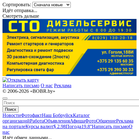
Сортировать:
Идёт отправка...
Смотреть дальше
Написать письмо
О нас
Реклама
© 2006-2026 «BOBR.by»
Поиск
Новости
Фотофакт
Наш Бобруйск
Каталог
организаций
Работа
Объявления
Афиша
Фото
Общение
Реклама
на портале
Курсы валют
$ 2.98
Погода
19.8°
Написать письмо
О
нас
Идёт обмен данными...