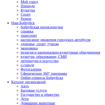
Мой город
Природа
Культура
Спорт
Разное
Наш Бобруйск
бобруйская энциклопедия
справка
транспорт
расписание движения городских автобусов
здоровье, спорт, туризм
экономика
религия и национально-культурные объединения
культура, образование, СМИ
литература и искусство
о городе
Фотогалереи
Сферические 360° панорамы
Online-сервисы Бобруйска
Каталог организаций
Авто
Бытовые услуги
Государство и общество
Дети
Домашние животные