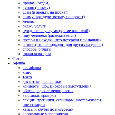
продам (отдам)
куплю (возьму)
сдам (в аренду, на прокат)
сниму (арендую, возьму на прокат)
меняю
окажу услуги
нуждаюсь в услугах (кроме вакансий)
ищу человека (разыскивается)
потери и находки (что потеряли или нашли)
разное (что не подходит для других разделов)
способы оплаты
правила раздела
Фото
Афиша
вся афиша
кино
театр
дискотеки, вечеринки
концерты, шоу, цирковые выступления
общегородские мероприятия
выставки, ярмарки
лекции, тренинги, семинары, мастер-классы,
презентации
квизы и клубы по интересам
спортивные мероприятия