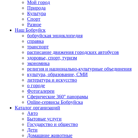
Мой город
Природа
Культура
Спорт
Разное
Наш Бобруйск
бобруйская энциклопедия
справка
транспорт
расписание движения городских автобусов
здоровье, спорт, туризм
экономика
религия и национально-культурные объединения
культура, образование, СМИ
литература и искусство
о городе
Фотогалереи
Сферические 360° панорамы
Online-сервисы Бобруйска
Каталог организаций
Авто
Бытовые услуги
Государство и общество
Дети
Домашние животные