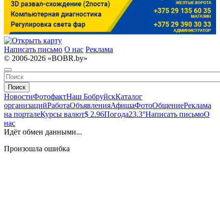
Написать письмо
О нас
Реклама
© 2006-2026 «BOBR.by»
Поиск
Новости
Фотофакт
Наш Бобруйск
Каталог
организаций
Работа
Объявления
Афиша
Фото
Общение
Реклама
на портале
Курсы валют
$ 2.96
Погода
23.3°
Написать письмо
О
нас
Идёт обмен данными...
Произошла ошибка