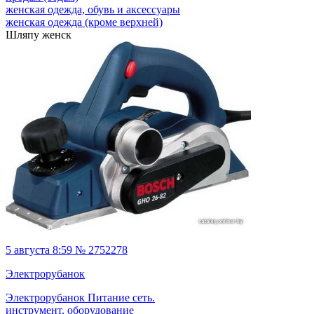
женская одежда, обувь и аксессуары
женская одежда (кроме верхней)
Шляпу женск
5 августа 8:59 № 2752278
Электрорубанок
Электрорубанок Питание сеть.
инструмент, оборудование