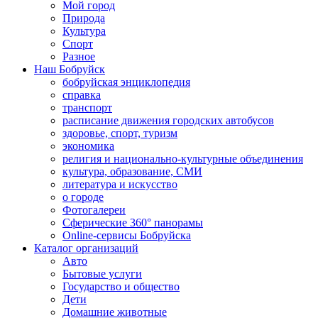
Мой город
Природа
Культура
Спорт
Разное
Наш Бобруйск
бобруйская энциклопедия
справка
транспорт
расписание движения городских автобусов
здоровье, спорт, туризм
экономика
религия и национально-культурные объединения
культура, образование, СМИ
литература и искусство
о городе
Фотогалереи
Сферические 360° панорамы
Online-сервисы Бобруйска
Каталог организаций
Авто
Бытовые услуги
Государство и общество
Дети
Домашние животные