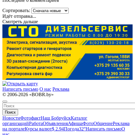
Последние 0 комментариев
Сортировать:
Идёт отправка...
Смотреть дальше
Написать письмо
О нас
Реклама
© 2006-2026 «BOBR.by»
Поиск
Новости
Фотофакт
Наш Бобруйск
Каталог
организаций
Работа
Объявления
Афиша
Фото
Общение
Реклама
на портале
Курсы валют
$ 2.94
Погода
32°
Написать письмо
О
нас