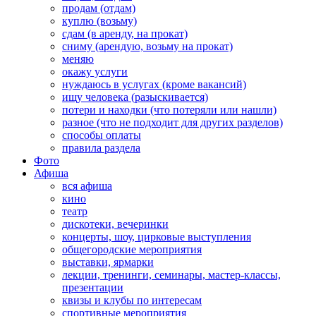
продам (отдам)
куплю (возьму)
сдам (в аренду, на прокат)
сниму (арендую, возьму на прокат)
меняю
окажу услуги
нуждаюсь в услугах (кроме вакансий)
ищу человека (разыскивается)
потери и находки (что потеряли или нашли)
разное (что не подходит для других разделов)
способы оплаты
правила раздела
Фото
Афиша
вся афиша
кино
театр
дискотеки, вечеринки
концерты, шоу, цирковые выступления
общегородские мероприятия
выставки, ярмарки
лекции, тренинги, семинары, мастер-классы,
презентации
квизы и клубы по интересам
спортивные мероприятия