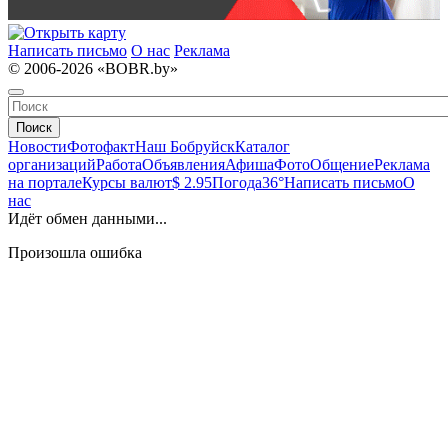
Написать письмо
О нас
Реклама
© 2006-2026 «BOBR.by»
Поиск
Новости
Фотофакт
Наш Бобруйск
Каталог
организаций
Работа
Объявления
Афиша
Фото
Общение
Реклама
на портале
Курсы валют
$ 2.95
Погода
36°
Написать письмо
О
нас
Идёт обмен данными...
Произошла ошибка