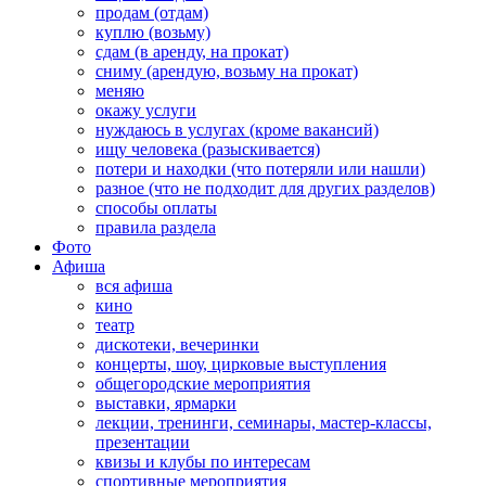
продам (отдам)
куплю (возьму)
сдам (в аренду, на прокат)
сниму (арендую, возьму на прокат)
меняю
окажу услуги
нуждаюсь в услугах (кроме вакансий)
ищу человека (разыскивается)
потери и находки (что потеряли или нашли)
разное (что не подходит для других разделов)
способы оплаты
правила раздела
Фото
Афиша
вся афиша
кино
театр
дискотеки, вечеринки
концерты, шоу, цирковые выступления
общегородские мероприятия
выставки, ярмарки
лекции, тренинги, семинары, мастер-классы,
презентации
квизы и клубы по интересам
спортивные мероприятия