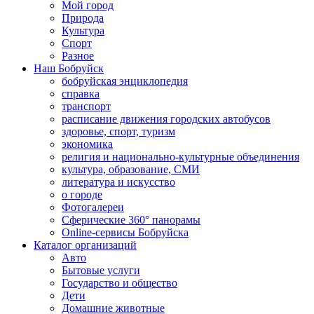
Мой город
Природа
Культура
Спорт
Разное
Наш Бобруйск
бобруйская энциклопедия
справка
транспорт
расписание движения городских автобусов
здоровье, спорт, туризм
экономика
религия и национально-культурные объединения
культура, образование, СМИ
литература и искусство
о городе
Фотогалереи
Сферические 360° панорамы
Online-сервисы Бобруйска
Каталог организаций
Авто
Бытовые услуги
Государство и общество
Дети
Домашние животные