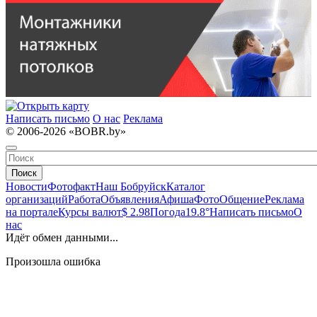
Написать письмо
О нас
Реклама
© 2006-2026 «BOBR.by»
Поиск
Новости
Фотофакт
Наш Бобруйск
Каталог
организаций
Работа
Объявления
Афиша
Фото
Общение
Реклама
на портале
Курсы валют
$ 2.98
Погода
19.8°
Написать письмо
О
нас
Идёт обмен данными...
Произошла ошибка