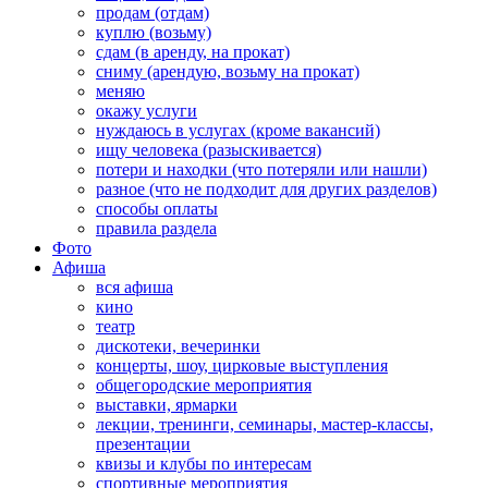
продам (отдам)
куплю (возьму)
сдам (в аренду, на прокат)
сниму (арендую, возьму на прокат)
меняю
окажу услуги
нуждаюсь в услугах (кроме вакансий)
ищу человека (разыскивается)
потери и находки (что потеряли или нашли)
разное (что не подходит для других разделов)
способы оплаты
правила раздела
Фото
Афиша
вся афиша
кино
театр
дискотеки, вечеринки
концерты, шоу, цирковые выступления
общегородские мероприятия
выставки, ярмарки
лекции, тренинги, семинары, мастер-классы,
презентации
квизы и клубы по интересам
спортивные мероприятия