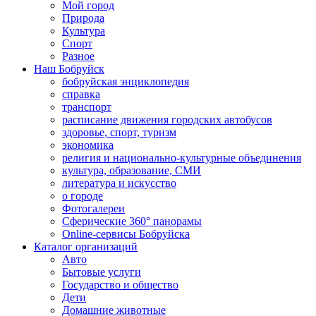
Мой город
Природа
Культура
Спорт
Разное
Наш Бобруйск
бобруйская энциклопедия
справка
транспорт
расписание движения городских автобусов
здоровье, спорт, туризм
экономика
религия и национально-культурные объединения
культура, образование, СМИ
литература и искусство
о городе
Фотогалереи
Сферические 360° панорамы
Online-сервисы Бобруйска
Каталог организаций
Авто
Бытовые услуги
Государство и общество
Дети
Домашние животные