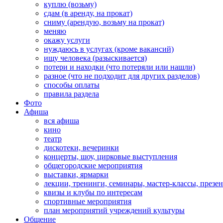
куплю (возьму)
сдам (в аренду, на прокат)
сниму (арендую, возьму на прокат)
меняю
окажу услуги
нуждаюсь в услугах (кроме вакансий)
ищу человека (разыскивается)
потери и находки (что потеряли или нашли)
разное (что не подходит для других разделов)
способы оплаты
правила раздела
Фото
Афиша
вся афиша
кино
театр
дискотеки, вечеринки
концерты, шоу, цирковые выступления
общегородские мероприятия
выставки, ярмарки
лекции, тренинги, семинары, мастер-классы, презе
квизы и клубы по интересам
спортивные мероприятия
план мероприятий учреждений культуры
Общение