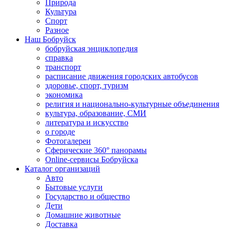
Природа
Культура
Спорт
Разное
Наш Бобруйск
бобруйская энциклопедия
справка
транспорт
расписание движения городских автобусов
здоровье, спорт, туризм
экономика
религия и национально-культурные объединения
культура, образование, СМИ
литература и искусство
о городе
Фотогалереи
Сферические 360° панорамы
Online-сервисы Бобруйска
Каталог организаций
Авто
Бытовые услуги
Государство и общество
Дети
Домашние животные
Доставка