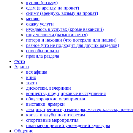
куплю (возьму)
сдам (в аренду, на прокат)
сниму (арендую, возьму на прокат)
меняю
окажу услуги
нуждаюсь в услугах (кроме вакансий)
ищу человека (разыскивается)
потери и находки (что потеряли или нашли)
разное (что не подходит для других разделов)
способы оплаты
правила раздела
Фото
Афиша
вся афиша
кино
театр
дискотеки, вечеринки
концерты, шоу, цирковые выступления
общегородские мероприятия
выставки, ярмарки
лекции, тренинги, семинары, мастер-классы, презе
квизы и клубы по интересам
спортивные мероприятия
план мероприятий учреждений культуры
Общение