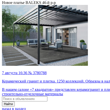
Новое платье BALEKS 46-й р-р
7 августа 16:36 № 3780788
Керамический гранит и плитка. 1250 коллекций. Образцы в на
В нашем салоне «7 квадратов» представлен керамогранит и пли
строительно-отделочные материалы
Найти
назад в раздел