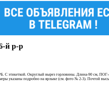
-й р-р
. С этикеткой. Округлый вырез горловины. Длина-90 см, ПОГ-48
меры указаны подробно на ярлыке (см. фото № 2-3). Почтой высы