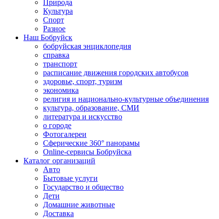
Природа
Культура
Спорт
Разное
Наш Бобруйск
бобруйская энциклопедия
справка
транспорт
расписание движения городских автобусов
здоровье, спорт, туризм
экономика
религия и национально-культурные объединения
культура, образование, СМИ
литература и искусство
о городе
Фотогалереи
Сферические 360° панорамы
Online-сервисы Бобруйска
Каталог организаций
Авто
Бытовые услуги
Государство и общество
Дети
Домашние животные
Доставка