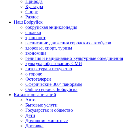
Природа
Культура
Спорт
Разное
Наш Бобруйск
бобруйская энциклопедия
справка
транспорт
расписание движения городских автобусов
здоровье, спорт, туризм
экономика
религия и национально-культурные объединения
культура, образование, СМИ
литература и искусство
о городе
Фотогалереи
Сферические 360° панорамы
Online-сервисы Бобруйска
Каталог организаций
Авто
Бытовые услуги
Государство и общество
Дети
Домашние животные
Доставка