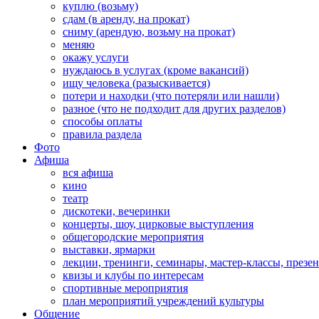
куплю (возьму)
сдам (в аренду, на прокат)
сниму (арендую, возьму на прокат)
меняю
окажу услуги
нуждаюсь в услугах (кроме вакансий)
ищу человека (разыскивается)
потери и находки (что потеряли или нашли)
разное (что не подходит для других разделов)
способы оплаты
правила раздела
Фото
Афиша
вся афиша
кино
театр
дискотеки, вечеринки
концерты, шоу, цирковые выступления
общегородские мероприятия
выставки, ярмарки
лекции, тренинги, семинары, мастер-классы, презе
квизы и клубы по интересам
спортивные мероприятия
план мероприятий учреждений культуры
Общение