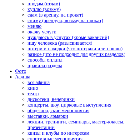
продам (отдам)
куплю (возьму)
сдам (в аренду, на прокат)
сниму (арендую, возьму на прокат)
меняю
окажу услуги
нуждаюсь в услугах (кроме вакансий)
ищу человека (разыскивается)
потери и находки (что потеряли или нашли)
разное (что не подходит для других разделов)
способы оплаты
правила раздела
Фото
Афиша
вся афиша
кино
театр
дискотеки, вечеринки
концерты, шоу, цирковые выступления
общегородские мероприятия
выставки, ярмарки
лекции, тренинги, семинары, мастер-классы,
презентации
квизы и клубы по интересам
спортивные мероприятия