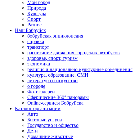
Мой город
Природа
Культура
Спорт
Разное
Наш Бобруйск
бобруйская энциклопедия
справка
транспорт
расписание движения городских автобусов
здоровье, спорт, туризм
экономика
религия и национально-культурные объединения
культура, образование, СМИ
литература и искусство
о городе
Фотогалереи
Сферические 360° панорамы
Online-сервисы Бобруйска
Каталог организаций
Авто
Бытовые услуги
Государство и общество
Дети
Домашние животные