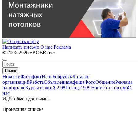
Написать письмо
О нас
Реклама
© 2006-2026 «BOBR.by»
Поиск
Новости
Фотофакт
Наш Бобруйск
Каталог
организаций
Работа
Объявления
Афиша
Фото
Общение
Реклама
на портале
Курсы валют
$ 2.98
Погода
19.8°
Написать письмо
О
нас
Идёт обмен данными...
Произошла ошибка