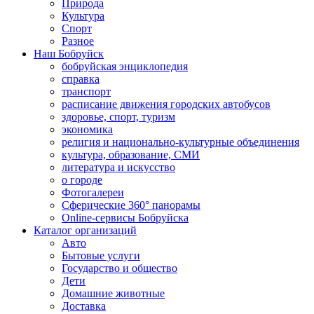
Природа
Культура
Спорт
Разное
Наш Бобруйск
бобруйская энциклопедия
справка
транспорт
расписание движения городских автобусов
здоровье, спорт, туризм
экономика
религия и национально-культурные объединения
культура, образование, СМИ
литература и искусство
о городе
Фотогалереи
Сферические 360° панорамы
Online-сервисы Бобруйска
Каталог организаций
Авто
Бытовые услуги
Государство и общество
Дети
Домашние животные
Доставка