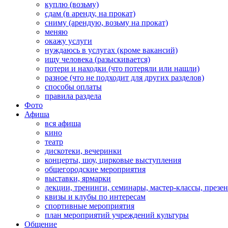
куплю (возьму)
сдам (в аренду, на прокат)
сниму (арендую, возьму на прокат)
меняю
окажу услуги
нуждаюсь в услугах (кроме вакансий)
ищу человека (разыскивается)
потери и находки (что потеряли или нашли)
разное (что не подходит для других разделов)
способы оплаты
правила раздела
Фото
Афиша
вся афиша
кино
театр
дискотеки, вечеринки
концерты, шоу, цирковые выступления
общегородские мероприятия
выставки, ярмарки
лекции, тренинги, семинары, мастер-классы, презе
квизы и клубы по интересам
спортивные мероприятия
план мероприятий учреждений культуры
Общение