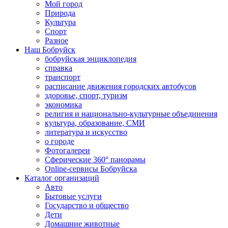
Мой город
Природа
Культура
Спорт
Разное
Наш Бобруйск
бобруйская энциклопедия
справка
транспорт
расписание движения городских автобусов
здоровье, спорт, туризм
экономика
религия и национально-культурные объединения
культура, образование, СМИ
литература и искусство
о городе
Фотогалереи
Сферические 360° панорамы
Online-сервисы Бобруйска
Каталог организаций
Авто
Бытовые услуги
Государство и общество
Дети
Домашние животные