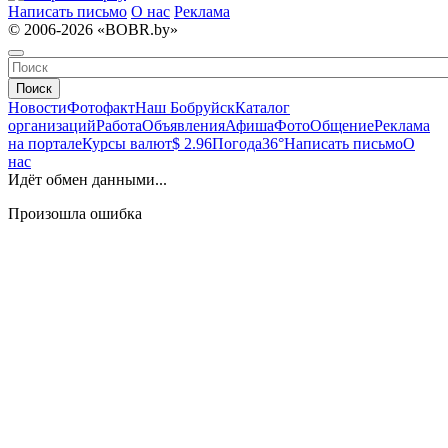
Написать письмо
О нас
Реклама
© 2006-2026 «BOBR.by»
Поиск
Новости
Фотофакт
Наш Бобруйск
Каталог
организаций
Работа
Объявления
Афиша
Фото
Общение
Реклама
на портале
Курсы валют
$ 2.96
Погода
36°
Написать письмо
О
нас
Идёт обмен данными...
Произошла ошибка