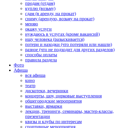
продам (отдам)
куплю (возьму)
сдам (в аренду, на прокат)
сниму (арендую, возьму на прокат)
меняю
окажу услуги
нуждаюсь в услугах (кроме вакансий)
ищу человека (разыскивается)
потери и находки (что потеряли или нашли)
разное (что не подходит для других разделов)
способы оплаты
правила раздела
Фото
Афиша
вся афиша
кино
театр
дискотеки, вечеринки
концерты, шоу, цирковые выступления
общегородские мероприятия
выставки, ярмарки
лекции, тренинги, семинары, мастер-классы,
презентации
квизы и клубы по интересам
спортивные мероприятия