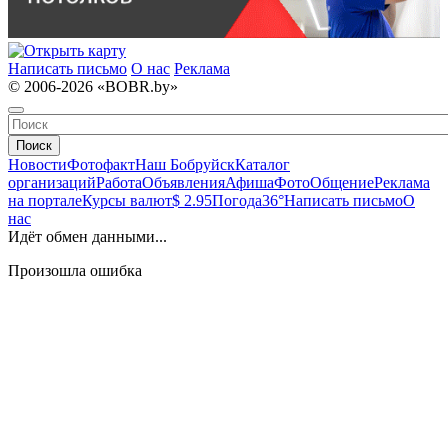
Написать письмо
О нас
Реклама
© 2006-2026 «BOBR.by»
Поиск
Новости
Фотофакт
Наш Бобруйск
Каталог
организаций
Работа
Объявления
Афиша
Фото
Общение
Реклама
на портале
Курсы валют
$ 2.95
Погода
36°
Написать письмо
О
нас
Идёт обмен данными...
Произошла ошибка