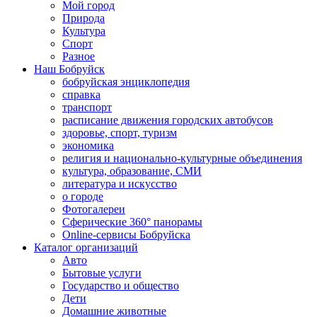
Мой город
Природа
Культура
Спорт
Разное
Наш Бобруйск
бобруйская энциклопедия
справка
транспорт
расписание движения городских автобусов
здоровье, спорт, туризм
экономика
религия и национально-культурные объединения
культура, образование, СМИ
литература и искусство
о городе
Фотогалереи
Сферические 360° панорамы
Online-сервисы Бобруйска
Каталог организаций
Авто
Бытовые услуги
Государство и общество
Дети
Домашние животные