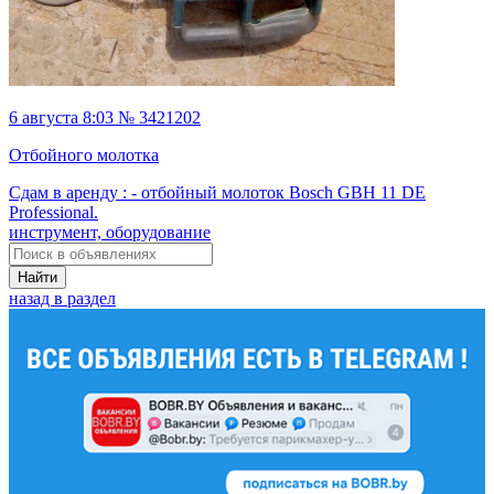
6 августа 8:03 № 3421202
Отбойного молотка
Сдам в аренду : - отбойный молоток Bosch GBH 11 DE
Professional.
инструмент, оборудование
Найти
назад в раздел