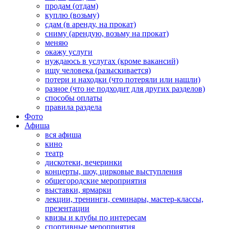
продам (отдам)
куплю (возьму)
сдам (в аренду, на прокат)
сниму (арендую, возьму на прокат)
меняю
окажу услуги
нуждаюсь в услугах (кроме вакансий)
ищу человека (разыскивается)
потери и находки (что потеряли или нашли)
разное (что не подходит для других разделов)
способы оплаты
правила раздела
Фото
Афиша
вся афиша
кино
театр
дискотеки, вечеринки
концерты, шоу, цирковые выступления
общегородские мероприятия
выставки, ярмарки
лекции, тренинги, семинары, мастер-классы,
презентации
квизы и клубы по интересам
спортивные мероприятия