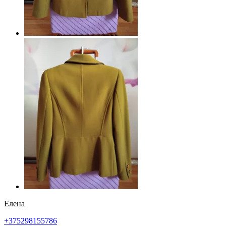
Елена
+375298155786