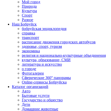
Мой город
Природа
Культура
Спорт
Разное
Наш Бобруйск
бобруйская энциклопедия
справка
транспорт
расписание движения городских автобусов
здоровье, спорт, туризм
экономика
религия и национально-культурные объединения
культура, образование, СМИ
литература и искусство
о городе
Фотогалереи
Сферические 360° панорамы
Online-сервисы Бобруйска
Каталог организаций
Авто
Бытовые услуги
Государство и общество
Дети
Домашние животные