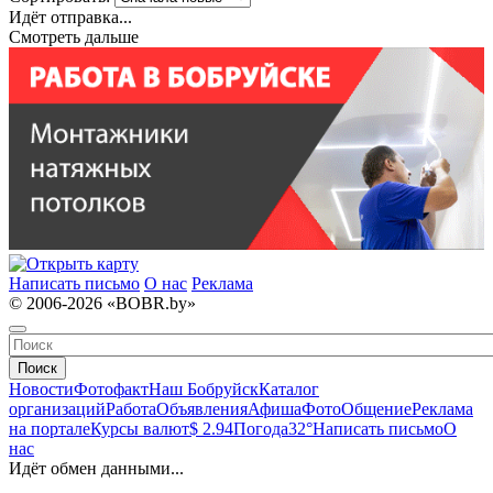
Идёт отправка...
Смотреть дальше
Написать письмо
О нас
Реклама
© 2006-2026 «BOBR.by»
Поиск
Новости
Фотофакт
Наш Бобруйск
Каталог
организаций
Работа
Объявления
Афиша
Фото
Общение
Реклама
на портале
Курсы валют
$ 2.94
Погода
32°
Написать письмо
О
нас
Идёт обмен данными...