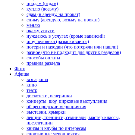
продам (отдам)
куплю (возьму)
сдам (в аренду, на прокат)
сниму (арендую, возьму на прокат)
меняю
окажу услуги
нуждаюсь в услугах (кроме вакансий)
ищу человека (разыскивается)
потери и находки (что потеряли или нашли)
разное (что не подходит для других разделов)
способы оплаты
правила раздела
Фото
Афиша
вся афиша
кино
театр
дискотеки, вечеринки
концерты, шоу, цирковые выступления
общегородские мероприятия
выставки, ярмарки
лекции, тренинги, семинары, мастер-классы,
презентации
квизы и клубы по интересам
спортивные мероприятия