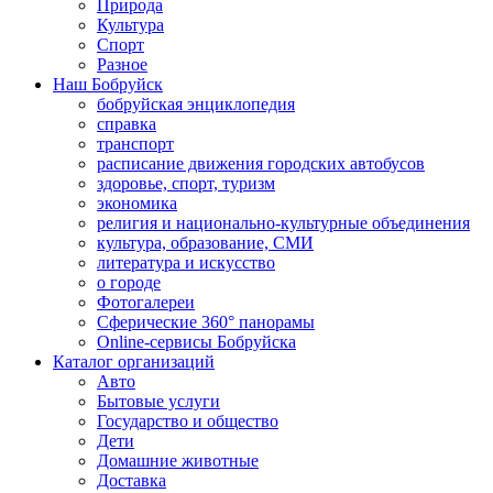
Природа
Культура
Спорт
Разное
Наш Бобруйск
бобруйская энциклопедия
справка
транспорт
расписание движения городских автобусов
здоровье, спорт, туризм
экономика
религия и национально-культурные объединения
культура, образование, СМИ
литература и искусство
о городе
Фотогалереи
Сферические 360° панорамы
Online-сервисы Бобруйска
Каталог организаций
Авто
Бытовые услуги
Государство и общество
Дети
Домашние животные
Доставка