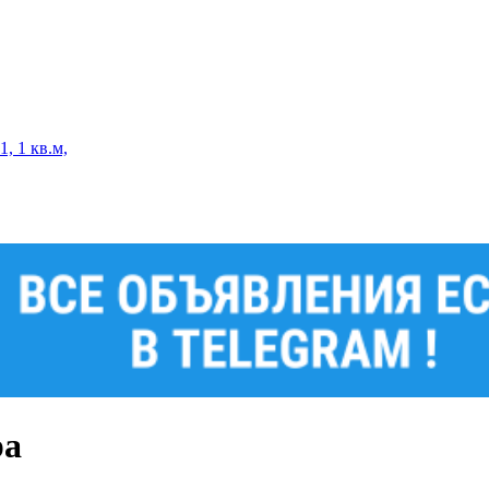
, 1 кв.м,
ра