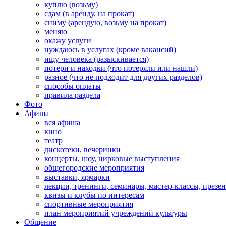
куплю (возьму)
сдам (в аренду, на прокат)
сниму (арендую, возьму на прокат)
меняю
окажу услуги
нуждаюсь в услугах (кроме вакансий)
ищу человека (разыскивается)
потери и находки (что потеряли или нашли)
разное (что не подходит для других разделов)
способы оплаты
правила раздела
Фото
Афиша
вся афиша
кино
театр
дискотеки, вечеринки
концерты, шоу, цирковые выступления
общегородские мероприятия
выставки, ярмарки
лекции, тренинги, семинары, мастер-классы, презе
квизы и клубы по интересам
спортивные мероприятия
план мероприятий учреждений культуры
Общение