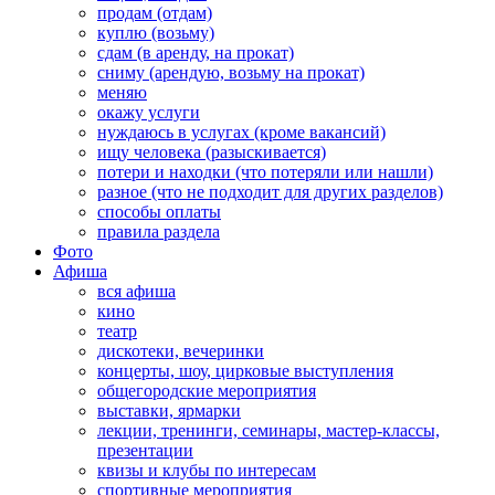
продам (отдам)
куплю (возьму)
сдам (в аренду, на прокат)
сниму (арендую, возьму на прокат)
меняю
окажу услуги
нуждаюсь в услугах (кроме вакансий)
ищу человека (разыскивается)
потери и находки (что потеряли или нашли)
разное (что не подходит для других разделов)
способы оплаты
правила раздела
Фото
Афиша
вся афиша
кино
театр
дискотеки, вечеринки
концерты, шоу, цирковые выступления
общегородские мероприятия
выставки, ярмарки
лекции, тренинги, семинары, мастер-классы,
презентации
квизы и клубы по интересам
спортивные мероприятия