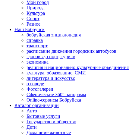
Мой город
Природа
Культура
Спорт
Разное
Наш Бобруйск
бобруйская энциклопедия
справка
транспорт
расписание движения городских автобусов
здоровье, спорт, туризм
экономика
религия и национально-культурные объединения
культура, образование, СМИ
литература и искусство
о городе
Фотогалереи
Сферические 360° панорамы
Online-сервисы Бобруйска
Каталог организаций
Авто
Бытовые услуги
Государство и общество
Дети
Домашние животные