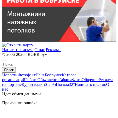
Написать письмо
О нас
Реклама
© 2006-2026 «BOBR.by»
Поиск
Новости
Фотофакт
Наш Бобруйск
Каталог
организаций
Работа
Объявления
Афиша
Фото
Общение
Реклама
на портале
Курсы валют
$ 2.95
Погода
32°
Написать письмо
О
нас
Идёт обмен данными...
Произошла ошибка