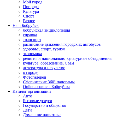
Мой город
Природа
Культура
Спорт
Разное
Наш Бобруйск
бобруйская энциклопедия
справка
транспорт
расписание движения городских автобусов
здоровье, спорт, туризм
экономика
религия и национально-культурные объединения
культура, образование, СМИ
литература и искусство
о городе
Фотогалереи
Сферические 360° панорамы
Online-сервисы Бобруйска
Каталог организаций
Авто
Бытовые услуги
Государство и общество
Дети
Домашние животные