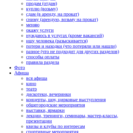
продам (отдам)
куплю (возьму)
сдам (в аренду, на прокат)
сниму (арендую, возьму на прокат)
меняю
окажу услуги
нуждаюсь в услугах (кроме вакансий)
ищу человека (разыскивается)
потери и находки (что потеряли или нашли)
разное (что не подходит для других разделов)
способы оплаты
правила раздела
Фото
Афиша
вся афиша
кино
театр
дискотеки, вечеринки
концерты, шоу, цирковые выступления
общегородские мероприятия
выставки, ярмарки
лекции, тренинги, семинары, мастер-классы,
презентации
квизы и клубы по интересам
спортивные мероприятия