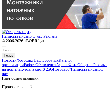
Написать письмо
О нас
Реклама
© 2006-2026 «BOBR.by»
Поиск
Новости
Фотофакт
Наш Бобруйск
Каталог
организаций
Работа
Объявления
Афиша
Фото
Общение
Реклама
на портале
Курсы валют
$ 2.95
Погода
36°
Написать письмо
О
нас
Идёт обмен данными...
Произошла ошибка