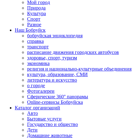
Мой город
Природа
Культура
Спорт
Разное
Наш Бобруйск
бобруйская энциклопедия
справка
транспорт
расписание движения городских автобусов
здоровье, спорт, туризм
экономика
религия и национально-культурные объединения
культура, образование, СМИ
литература и искусство
о городе
Фотогалереи
Сферические 360° панорамы
Online-сервисы Бобруйска
Каталог организаций
Авто
Бытовые услуги
Государство и общество
Дети
Домашние животные