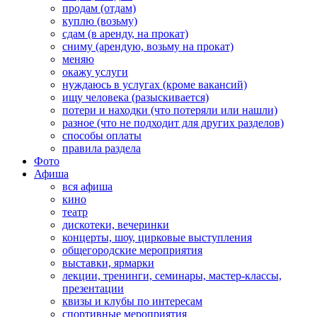
продам (отдам)
куплю (возьму)
сдам (в аренду, на прокат)
сниму (арендую, возьму на прокат)
меняю
окажу услуги
нуждаюсь в услугах (кроме вакансий)
ищу человека (разыскивается)
потери и находки (что потеряли или нашли)
разное (что не подходит для других разделов)
способы оплаты
правила раздела
Фото
Афиша
вся афиша
кино
театр
дискотеки, вечеринки
концерты, шоу, цирковые выступления
общегородские мероприятия
выставки, ярмарки
лекции, тренинги, семинары, мастер-классы,
презентации
квизы и клубы по интересам
спортивные мероприятия