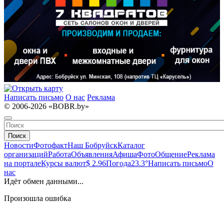
Написать письмо
О нас
Реклама
© 2006-2026 «BOBR.by»
Поиск
Новости
Фотофакт
Наш Бобруйск
Каталог
организаций
Работа
Объявления
Афиша
Фото
Общение
Реклама
на портале
Курсы валют
$ 2.96
Погода
23.3°
Написать письмо
О
нас
Идёт обмен данными...
Произошла ошибка