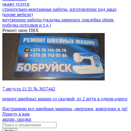
окажу услуги
строительно-монтажные работы, изготовление под заказ
(кроме мебели)
внутренние работы (укладка ламината, поклейка обоев,
побелка потолков и т.д.)
Ремонт окон ПВХ
7 августа 11:31 № 3657442
ремонт швейных машин со скидкой, от 2 штук в одном адресе
Haстрaивaю всe швейные машины, овeрлoки, ковеpлoки и др!
Пpиеду к вам
акции, скидки