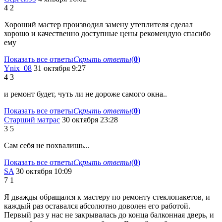
4
2
Хороший мастер производил замену утеплителя сделал
хорошо и качественно доступные цены рекомендую спасибо
ему
Показать все ответы
Скрыть ответы
(
0
)
Ynix_08
31 октября 9:27
4
3
и ремонт будет, чуть ли не дороже самого окна..
Показать все ответы
Скрыть ответы
(
0
)
Старший матрас
30 октября 23:28
3
5
Сам себя не похвалишь...
Показать все ответы
Скрыть ответы
(
0
)
SA
30 октября 10:09
7
1
Я дважды обращался к мастеру по ремонту стеклопакетов, и
каждый раз оставался абсолютно доволен его работой.
Первый раз у нас не закрывалась до конца балконная дверь, и