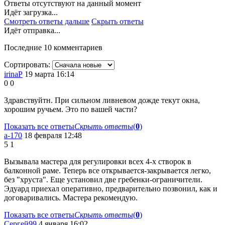
Ответы отсутствуют на данный момент
Идёт загрузка...
Смотреть ответы дальше
Скрыть ответы
Идёт отправка...
Последние 10 комментариев
Сортировать:
irinaР
19 марта 16:14
0
0
Здравствуйтн. При сильном ливневом дожде текут окна,
хорошим ручьем. Это по вашей части?
Показать все ответы
Скрыть ответы
(
0
)
a-170
18 февраля 12:48
5
1
Вызывала мастера для регулировки всех 4-х створок в
балконной раме. Теперь все открывается-закрывается легко,
без "хруста". Еще установил две гребенки-ограничители.
Эдуард приехал оперативно, предварительно позвонил, как и
договаривались. Мастера рекомендую.
Показать все ответы
Скрыть ответы
(
0
)
Сергей99
4 января 16:02