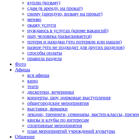
куплю (возьму)
сдам (в аренду, на прокат)
сниму (арендую, возьму на прокат)
меняю
окажу услуги
нуждаюсь в услугах (кроме вакансий)
ищу человека (разыскивается)
потери и находки (что потеряли или нашли)
разное (что не подходит для других разделов)
способы оплаты
правила раздела
Фото
Афиша
вся афиша
кино
театр
дискотеки, вечеринки
концерты, шоу, цирковые выступления
общегородские мероприятия
выставки, ярмарки
лекции, тренинги, семинары, мастер-классы, презе
квизы и клубы по интересам
спортивные мероприятия
план мероприятий учреждений культуры
Общение