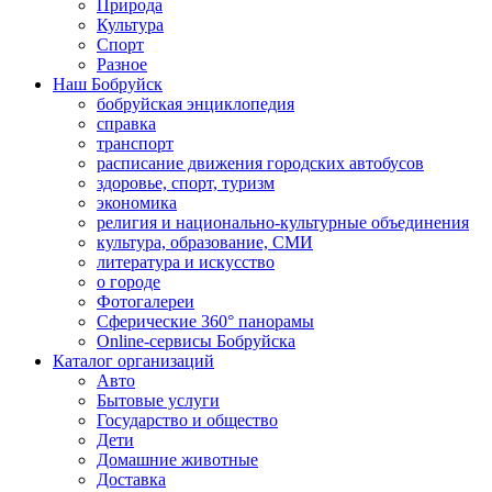
Природа
Культура
Спорт
Разное
Наш Бобруйск
бобруйская энциклопедия
справка
транспорт
расписание движения городских автобусов
здоровье, спорт, туризм
экономика
религия и национально-культурные объединения
культура, образование, СМИ
литература и искусство
о городе
Фотогалереи
Сферические 360° панорамы
Online-сервисы Бобруйска
Каталог организаций
Авто
Бытовые услуги
Государство и общество
Дети
Домашние животные
Доставка