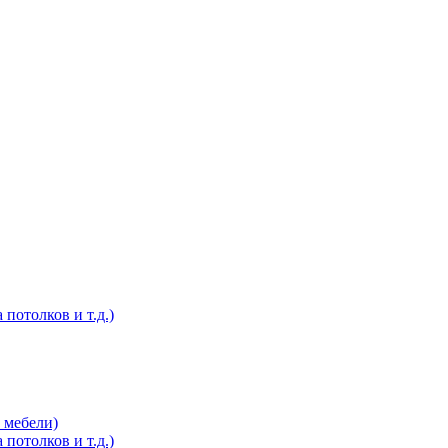
потолков и т.д.)
 мебели)
потолков и т.д.)