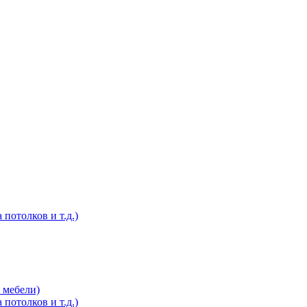
потолков и т.д.)
 мебели)
потолков и т.д.)