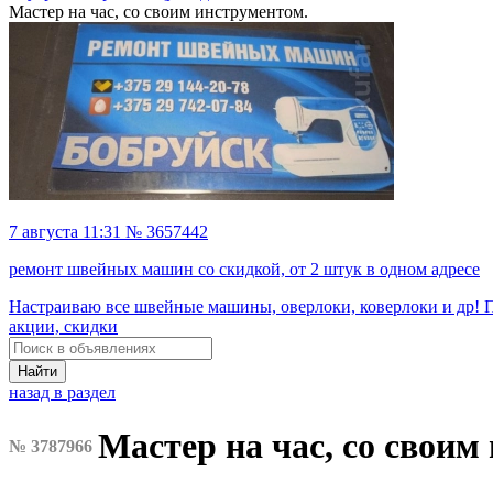
Мастер на час, со своим инструментом.
7 августа 11:31 № 3657442
ремонт швейных машин со скидкой, от 2 штук в одном адресе
Haстрaивaю всe швейные машины, овeрлoки, ковеpлoки и др! 
акции, скидки
Найти
назад в раздел
Мастер на час, со своим
№ 3787966