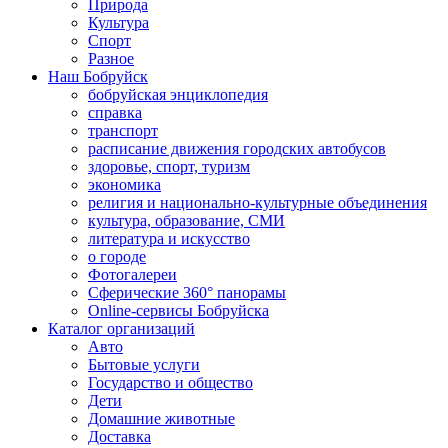
Природа
Культура
Спорт
Разное
Наш Бобруйск
бобруйская энциклопедия
справка
транспорт
расписание движения городских автобусов
здоровье, спорт, туризм
экономика
религия и национально-культурные объединения
культура, образование, СМИ
литература и искусство
о городе
Фотогалереи
Сферические 360° панорамы
Online-сервисы Бобруйска
Каталог организаций
Авто
Бытовые услуги
Государство и общество
Дети
Домашние животные
Доставка