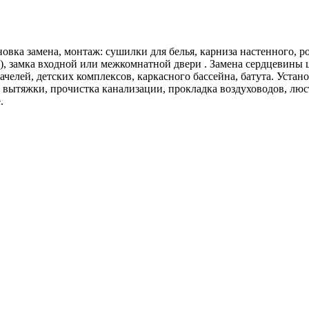
овка замена, монтаж: сушилки для белья, карниза настенного, р
таж), замка входной или межкомнатной двери . Замена сердцевины
ачелей, детских комплексов, каркасного бассейна, батута. Уста
вытяжки, прочистка канализации, прокладка воздуховодов, люст
.