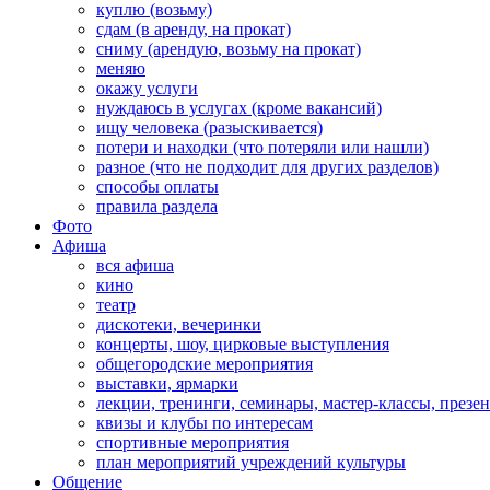
куплю (возьму)
сдам (в аренду, на прокат)
сниму (арендую, возьму на прокат)
меняю
окажу услуги
нуждаюсь в услугах (кроме вакансий)
ищу человека (разыскивается)
потери и находки (что потеряли или нашли)
разное (что не подходит для других разделов)
способы оплаты
правила раздела
Фото
Афиша
вся афиша
кино
театр
дискотеки, вечеринки
концерты, шоу, цирковые выступления
общегородские мероприятия
выставки, ярмарки
лекции, тренинги, семинары, мастер-классы, презе
квизы и клубы по интересам
спортивные мероприятия
план мероприятий учреждений культуры
Общение