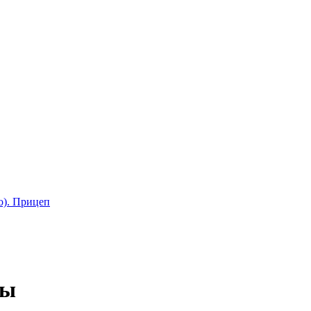
о). Прицеп
ты