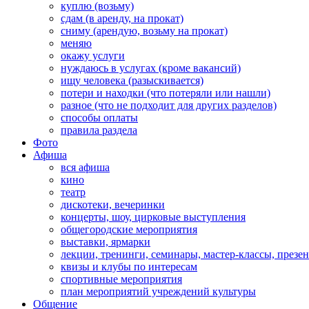
куплю (возьму)
сдам (в аренду, на прокат)
сниму (арендую, возьму на прокат)
меняю
окажу услуги
нуждаюсь в услугах (кроме вакансий)
ищу человека (разыскивается)
потери и находки (что потеряли или нашли)
разное (что не подходит для других разделов)
способы оплаты
правила раздела
Фото
Афиша
вся афиша
кино
театр
дискотеки, вечеринки
концерты, шоу, цирковые выступления
общегородские мероприятия
выставки, ярмарки
лекции, тренинги, семинары, мастер-классы, презе
квизы и клубы по интересам
спортивные мероприятия
план мероприятий учреждений культуры
Общение