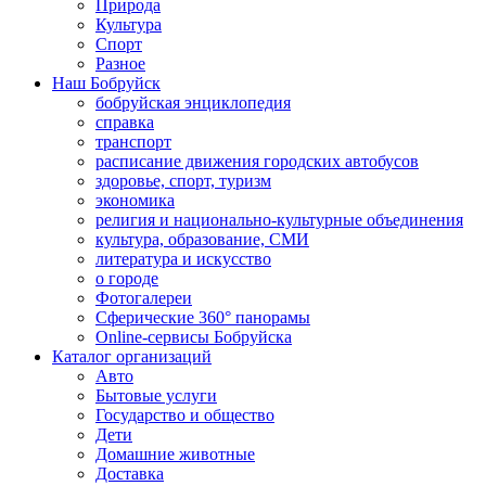
Природа
Культура
Спорт
Разное
Наш Бобруйск
бобруйская энциклопедия
справка
транспорт
расписание движения городских автобусов
здоровье, спорт, туризм
экономика
религия и национально-культурные объединения
культура, образование, СМИ
литература и искусство
о городе
Фотогалереи
Сферические 360° панорамы
Online-сервисы Бобруйска
Каталог организаций
Авто
Бытовые услуги
Государство и общество
Дети
Домашние животные
Доставка