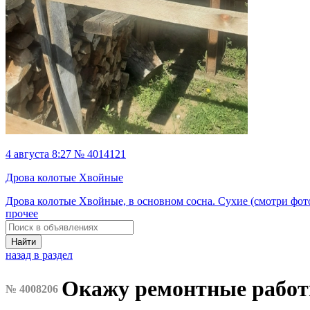
4 августа 8:27 № 4014121
Дрова колотые Хвойные
Дрова колотые Хвойные, в основном сосна. Сухие (смотри фот
прочее
Найти
назад в раздел
Окажу ремонтные рабо
№ 4008206