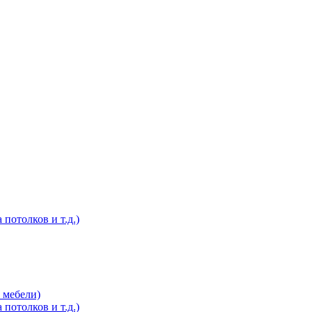
потолков и т.д.)
 мебели)
потолков и т.д.)