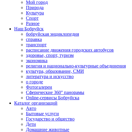
Мой город
Природа
Культура
Спорт
Разное
Наш Бобруйск
бобруйская энциклопедия
справка
транспорт
расписание движения городских автобусов
здоровье, спорт, туризм
экономика
религия и национально-культурные объединения
культура, образование, СМИ
литература и искусство
о городе
Фотогалереи
Сферические 360° панорамы
Online-сервисы Бобруйска
Каталог организаций
Авто
Бытовые услуги
Государство и общество
Дети
Домашние животные