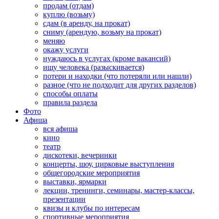
продам (отдам)
куплю (возьму)
сдам (в аренду, на прокат)
сниму (арендую, возьму на прокат)
меняю
окажу услуги
нуждаюсь в услугах (кроме вакансий)
ищу человека (разыскивается)
потери и находки (что потеряли или нашли)
разное (что не подходит для других разделов)
способы оплаты
правила раздела
Фото
Афиша
вся афиша
кино
театр
дискотеки, вечеринки
концерты, шоу, цирковые выступления
общегородские мероприятия
выставки, ярмарки
лекции, тренинги, семинары, мастер-классы,
презентации
квизы и клубы по интересам
спортивные мероприятия