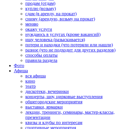
продам (отдам)
куплю (возьму)
сдам (в аренду, на прокат)
сниму (арендую, возьму на прокат)
меняю
окажу услуги
нуждаюсь в услугах (кроме вакансий)
ищу человека (разыскивается)
потери и находки (что потеряли или нашли)
разное (что не подходит для других разделов)
способы оплаты
правила раздела
Фото
Афиша
вся афиша
кино
театр
дискотеки, вечеринки
концерты, шоу, цирковые выступления
общегородские мероприятия
выставки, ярмарки
лекции, тренинги, семинары, мастер-классы,
презентации
квизы и клубы по интересам
спортивные мероприятия