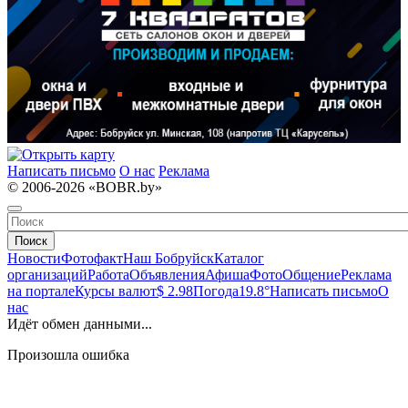
Написать письмо
О нас
Реклама
© 2006-2026 «BOBR.by»
Поиск
Новости
Фотофакт
Наш Бобруйск
Каталог
организаций
Работа
Объявления
Афиша
Фото
Общение
Реклама
на портале
Курсы валют
$ 2.98
Погода
19.8°
Написать письмо
О
нас
Идёт обмен данными...
Произошла ошибка