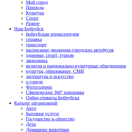
Мой город
Природа
Культура
Спорт
Разное
Наш Бобруйск
бобруйская энциклопедия
справка
транспорт
расписание движения городских автобусов
здоровье, спорт, туризм
экономика
религия и национально-культурные объединения
культура, образование, СМИ
литература и искусство
о городе
Фотогалереи
Сферические 360° панорамы
Online-сервисы Бобруйска
Каталог организаций
Авто
Бытовые услуги
Государство и общество
Дети
Домашние животные