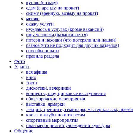
куплю (возьму)
сдам (в аренду, на прокат)
сниму (арендую, возьму на прокат)
меняю
окажу услуги
нуждаюсь в услугах (кроме вакансий)
ищу человека (разыскивается)
потери и находки (что потеряли или нашли)
разное (что не подходит для других разделов)
способы оплаты
правила раздела
Фото
Афиша
вся афиша
кино
театр
дискотеки, вечеринки
концерты, шоу, цирковые выступления
общегородские мероприятия
выставки, ярмарки
лекции, тренинги, семинары, мастер-классы, презе
квизы и клубы по интересам
спортивные мероприятия
план мероприятий учреждений культуры
Общение