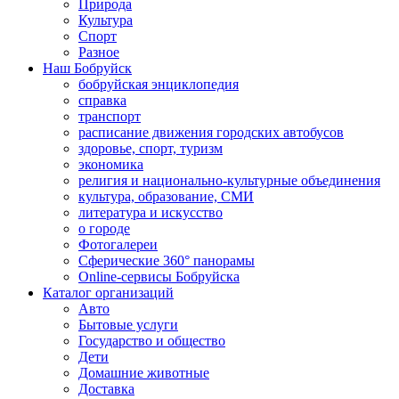
Природа
Культура
Спорт
Разное
Наш Бобруйск
бобруйская энциклопедия
справка
транспорт
расписание движения городских автобусов
здоровье, спорт, туризм
экономика
религия и национально-культурные объединения
культура, образование, СМИ
литература и искусство
о городе
Фотогалереи
Сферические 360° панорамы
Online-сервисы Бобруйска
Каталог организаций
Авто
Бытовые услуги
Государство и общество
Дети
Домашние животные
Доставка