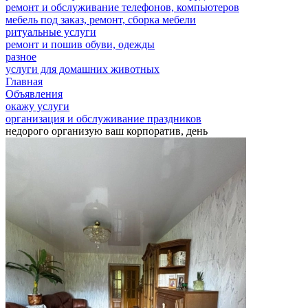
ремонт и обслуживание телефонов, компьютеров
мебель под заказ, ремонт, сборка мебели
ритуальные услуги
ремонт и пошив обуви, одежды
разное
услуги для домашних животных
Главная
Объявления
окажу услуги
организация и обслуживание праздников
недорого организую ваш корпоратив, день