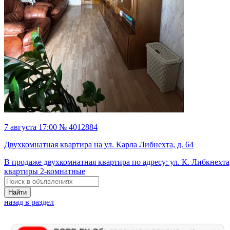
7 августа 17:00 № 4012884
Двухкомнатная квартира на ул. Карла Либнехта, д. 64
В продаже двухкомнатная квартира по адресу: ул. К. Либкнехта,
квартиры 2-комнатные
Найти
назад в раздел