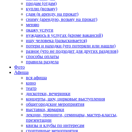
продам (отдам)
куплю (возьму)
сдам (в аренду, на прокат)
сниму (арендую, возьму на прокат)
меняю
окажу услуги
нуждаюсь в услугах (кроме вакансий)
ищу человека (разыскивается)
потери и находки (что потеряли или нашли)
разное (что не подходит для других разделов)
способы оплаты
правила раздела
Фото
Афиша
вся афиша
кино
театр
дискотеки, вечеринки
концерты, шоу, цирковые выступления
общегородские мероприятия
выставки, ярмарки
лекции, тренинги, семинары, мастер-классы,
презентации
квизы и клубы по интересам
спортивные мероприятия