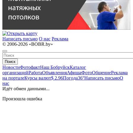
Написать письмо
О нас
Реклама
© 2006-2026 «BOBR.by»
Поиск
Новости
Фотофакт
Наш Бобруйск
Каталог
организаций
Работа
Объявления
Афиша
Фото
Общение
Реклама
на портале
Курсы валют
$ 2.96
Погода
36°
Написать письмо
О
нас
Идёт обмен данными...
Произошла ошибка