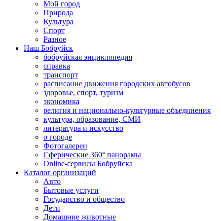
Мой город
Природа
Культура
Спорт
Разное
Наш Бобруйск
бобруйская энциклопедия
справка
транспорт
расписание движения городских автобусов
здоровье, спорт, туризм
экономика
религия и национально-культурные объединения
культура, образование, СМИ
литература и искусство
о городе
Фотогалереи
Сферические 360° панорамы
Online-сервисы Бобруйска
Каталог организаций
Авто
Бытовые услуги
Государство и общество
Дети
Домашние животные