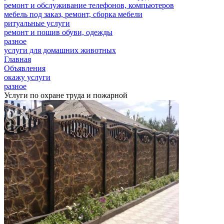
ремонт и обслуживание телефонов, компьютеров
мебель под заказ, ремонт, сборка мебели
ритуальные услуги
ремонт и пошив обуви, одежды
разное
услуги для домашних животных
Главная
Объявления
окажу услуги
разное
Услуги по охране труда и пожарной