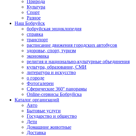
Природа
Культура
Спорт
Разное
Наш Бобруйск
бобруйская энциклопедия
справка
транспорт
расписание движения городских автобусов
здоровье, спорт, туризм
экономика
религия и национально-культурные объединения
культура, образование, СМИ
литература и искусство
о городе
Фотогалереи
Сферические 360° панорамы
Online-сервисы Бобруйска
Каталог организаций
Авто
Бытовые услуги
Государство и общество
Дети
Домашние животные
Доставка