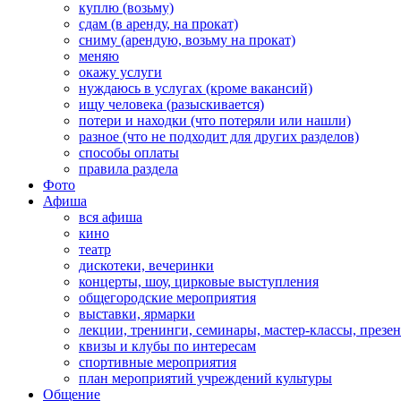
куплю (возьму)
сдам (в аренду, на прокат)
сниму (арендую, возьму на прокат)
меняю
окажу услуги
нуждаюсь в услугах (кроме вакансий)
ищу человека (разыскивается)
потери и находки (что потеряли или нашли)
разное (что не подходит для других разделов)
способы оплаты
правила раздела
Фото
Афиша
вся афиша
кино
театр
дискотеки, вечеринки
концерты, шоу, цирковые выступления
общегородские мероприятия
выставки, ярмарки
лекции, тренинги, семинары, мастер-классы, презе
квизы и клубы по интересам
спортивные мероприятия
план мероприятий учреждений культуры
Общение