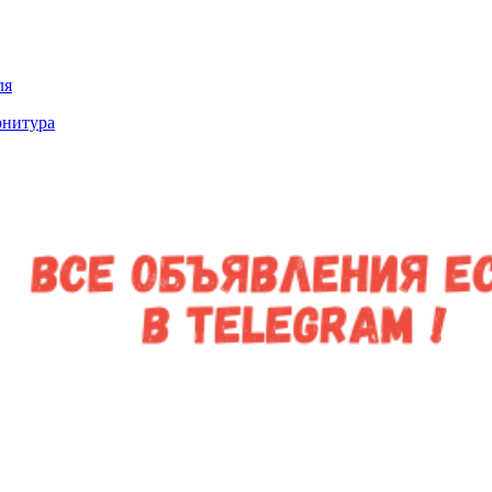
ля
рнитура