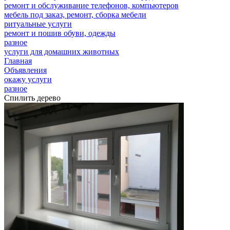
ремонт и обслуживание телефонов, компьютеров
мебель под заказ, ремонт, сборка мебели
ритуальные услуги
ремонт и пошив обуви, одежды
разное
услуги для домашних животных
Главная
Объявления
окажу услуги
разное
Спилить дерево