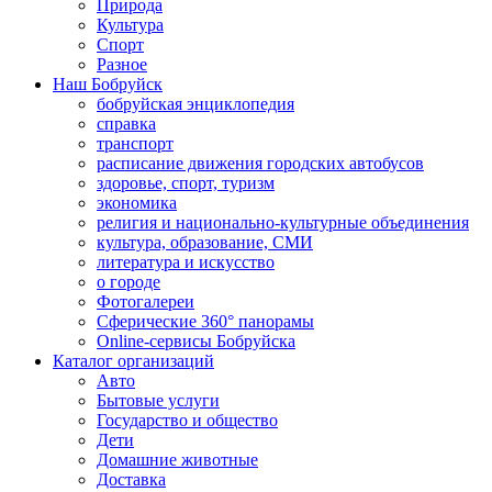
Природа
Культура
Спорт
Разное
Наш Бобруйск
бобруйская энциклопедия
справка
транспорт
расписание движения городских автобусов
здоровье, спорт, туризм
экономика
религия и национально-культурные объединения
культура, образование, СМИ
литература и искусство
о городе
Фотогалереи
Сферические 360° панорамы
Online-сервисы Бобруйска
Каталог организаций
Авто
Бытовые услуги
Государство и общество
Дети
Домашние животные
Доставка