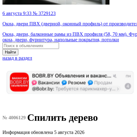
6 августа 9:33 № 3729123
Окна, двери ПВХ (дверной, оконный профиль) от производите
Окна, двери, балконные рамы из ПВХ профиля (58, 70 мм). Фу
окна, двери, фурнитура, напольные покрытия, потолки
Найти
назад в раздел
Спилить дерево
№ 4006129
Информация обновлена 5 августа 2026