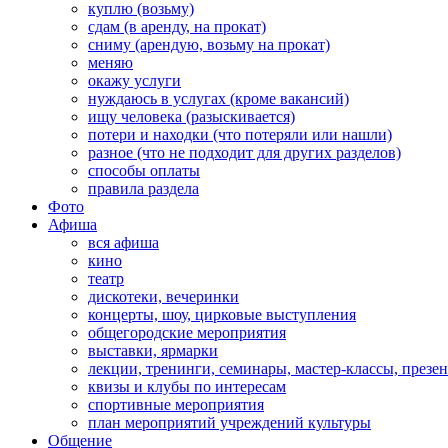
куплю (возьму)
сдам (в аренду, на прокат)
сниму (арендую, возьму на прокат)
меняю
окажу услуги
нуждаюсь в услугах (кроме вакансий)
ищу человека (разыскивается)
потери и находки (что потеряли или нашли)
разное (что не подходит для других разделов)
способы оплаты
правила раздела
Фото
Афиша
вся афиша
кино
театр
дискотеки, вечеринки
концерты, шоу, цирковые выступления
общегородские мероприятия
выставки, ярмарки
лекции, тренинги, семинары, мастер-классы, презе
квизы и клубы по интересам
спортивные мероприятия
план мероприятий учреждений культуры
Общение