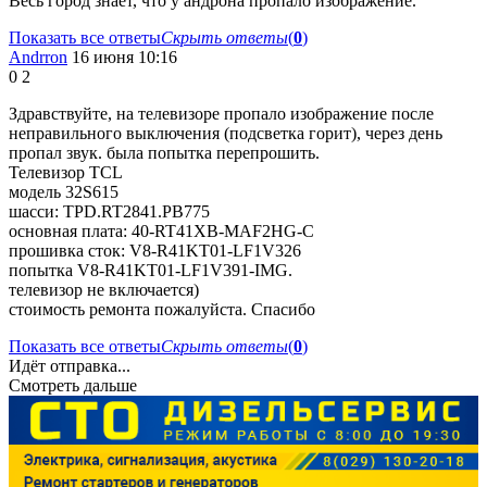
Весь город знает, что у андрона пропало изображение.
Показать все ответы
Скрыть ответы
(
0
)
Andrron
16 июня 10:16
0
2
Здравствуйте, на телевизоре пропало изображение после
неправильного выключения (подсветка горит), через день
пропал звук. была попытка перепрошить.
Телевизор TCL
модель 32S615
шасси: TPD.RT2841.PB775
основная плата: 40-RT41XB-MAF2HG-C
прошивка сток: V8-R41KT01-LF1V326
попытка V8-R41KT01-LF1V391-IMG.
телевизор не включается)
стоимость ремонта пожалуйста. Спасибо
Показать все ответы
Скрыть ответы
(
0
)
Идёт отправка...
Смотреть дальше