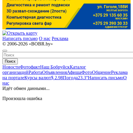
Написать письмо
О нас
Реклама
© 2006-2026 «BOBR.by»
Поиск
Новости
Фотофакт
Наш Бобруйск
Каталог
организаций
Работа
Объявления
Афиша
Фото
Общение
Реклама
на портале
Курсы валют
$ 2.98
Погода
23.3°
Написать письмо
О
нас
Идёт обмен данными...
Произошла ошибка