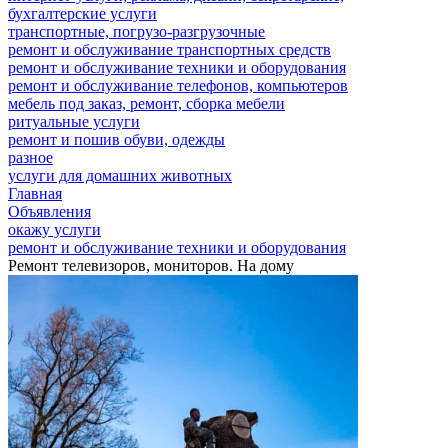
бухгалтерские услуги
транспортные, погрузо-разгрузочные
ремонт и обслуживание транспортных средств
ремонт и обслуживание техники и оборудования
ремонт и обслуживание телефонов, компьютеров
мебель под заказ, ремонт, сборка мебели
ритуальные услуги
ремонт и пошив обуви, одежды
разное
услуги для домашних животных
Главная
Объявления
окажу услуги
ремонт и обслуживание техники и оборудования
Ремонт телевизоров, мониторов. На дому