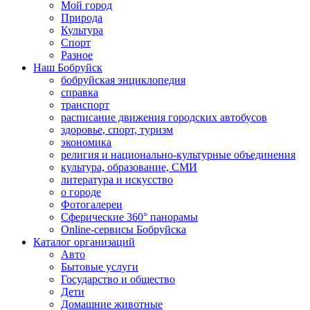
Мой город
Природа
Культура
Спорт
Разное
Наш Бобруйск
бобруйская энциклопедия
справка
транспорт
расписание движения городских автобусов
здоровье, спорт, туризм
экономика
религия и национально-культурные объединения
культура, образование, СМИ
литература и искусство
о городе
Фотогалереи
Сферические 360° панорамы
Online-сервисы Бобруйска
Каталог организаций
Авто
Бытовые услуги
Государство и общество
Дети
Домашние животные