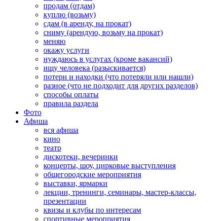
продам (отдам)
куплю (возьму)
сдам (в аренду, на прокат)
сниму (арендую, возьму на прокат)
меняю
окажу услуги
нуждаюсь в услугах (кроме вакансий)
ищу человека (разыскивается)
потери и находки (что потеряли или нашли)
разное (что не подходит для других разделов)
способы оплаты
правила раздела
Фото
Афиша
вся афиша
кино
театр
дискотеки, вечеринки
концерты, шоу, цирковые выступления
общегородские мероприятия
выставки, ярмарки
лекции, тренинги, семинары, мастер-классы,
презентации
квизы и клубы по интересам
спортивные мероприятия