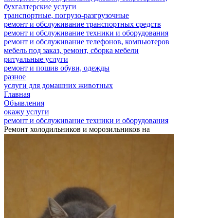
бухгалтерские услуги
транспортные, погрузо-разгрузочные
ремонт и обслуживание транспортных средств
ремонт и обслуживание техники и оборудования
ремонт и обслуживание телефонов, компьютеров
мебель под заказ, ремонт, сборка мебели
ритуальные услуги
ремонт и пошив обуви, одежды
разное
услуги для домашних животных
Главная
Объявления
окажу услуги
ремонт и обслуживание техники и оборудования
Ремонт холодильников и морозильников на