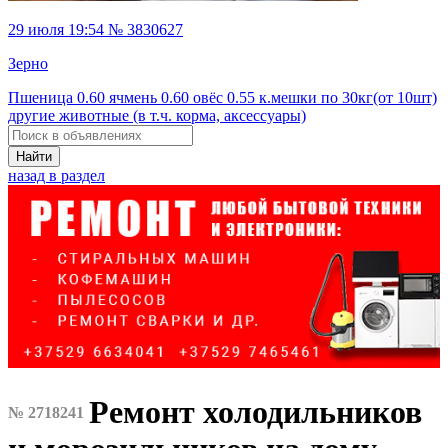
29 июля 19:54 № 3830627
Зерно
Пшеница 0.60 ячмень 0.60 овёс 0.55 к.мешки по 30кг(от 10шт)
другие животные (в т.ч. корма, аксессуары)
Найти
назад в раздел
Ремонт холодильников
№ 2718241