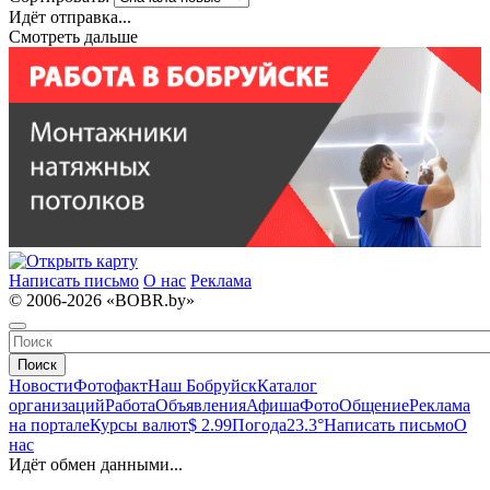
Идёт отправка...
Смотреть дальше
Написать письмо
О нас
Реклама
© 2006-2026 «BOBR.by»
Поиск
Новости
Фотофакт
Наш Бобруйск
Каталог
организаций
Работа
Объявления
Афиша
Фото
Общение
Реклама
на портале
Курсы валют
$ 2.99
Погода
23.3°
Написать письмо
О
нас
Идёт обмен данными...