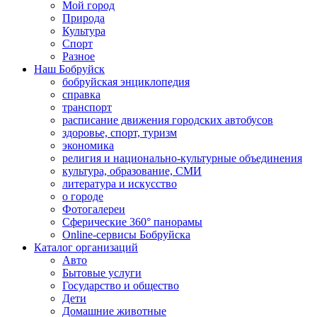
Мой город
Природа
Культура
Спорт
Разное
Наш Бобруйск
бобруйская энциклопедия
справка
транспорт
расписание движения городских автобусов
здоровье, спорт, туризм
экономика
религия и национально-культурные объединения
культура, образование, СМИ
литература и искусство
о городе
Фотогалереи
Сферические 360° панорамы
Online-сервисы Бобруйска
Каталог организаций
Авто
Бытовые услуги
Государство и общество
Дети
Домашние животные