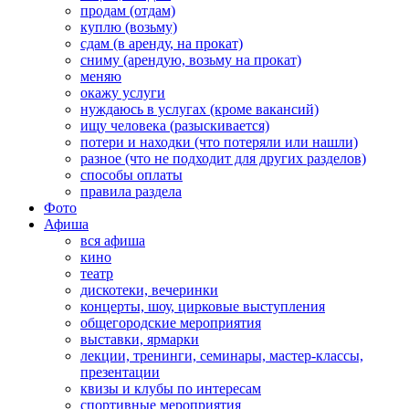
продам (отдам)
куплю (возьму)
сдам (в аренду, на прокат)
сниму (арендую, возьму на прокат)
меняю
окажу услуги
нуждаюсь в услугах (кроме вакансий)
ищу человека (разыскивается)
потери и находки (что потеряли или нашли)
разное (что не подходит для других разделов)
способы оплаты
правила раздела
Фото
Афиша
вся афиша
кино
театр
дискотеки, вечеринки
концерты, шоу, цирковые выступления
общегородские мероприятия
выставки, ярмарки
лекции, тренинги, семинары, мастер-классы,
презентации
квизы и клубы по интересам
спортивные мероприятия