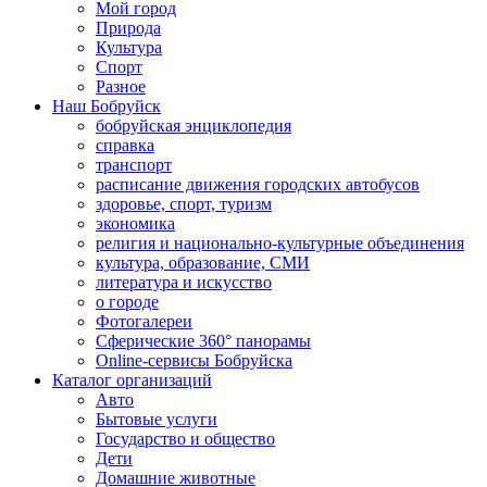
Мой город
Природа
Культура
Спорт
Разное
Наш Бобруйск
бобруйская энциклопедия
справка
транспорт
расписание движения городских автобусов
здоровье, спорт, туризм
экономика
религия и национально-культурные объединения
культура, образование, СМИ
литература и искусство
о городе
Фотогалереи
Сферические 360° панорамы
Online-сервисы Бобруйска
Каталог организаций
Авто
Бытовые услуги
Государство и общество
Дети
Домашние животные