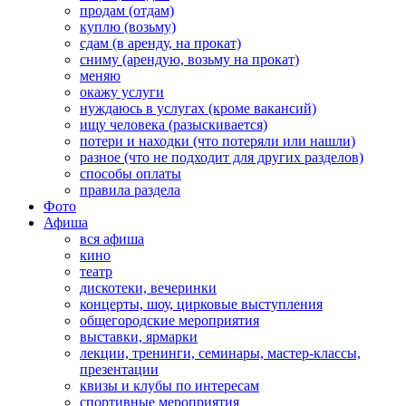
продам (отдам)
куплю (возьму)
сдам (в аренду, на прокат)
сниму (арендую, возьму на прокат)
меняю
окажу услуги
нуждаюсь в услугах (кроме вакансий)
ищу человека (разыскивается)
потери и находки (что потеряли или нашли)
разное (что не подходит для других разделов)
способы оплаты
правила раздела
Фото
Афиша
вся афиша
кино
театр
дискотеки, вечеринки
концерты, шоу, цирковые выступления
общегородские мероприятия
выставки, ярмарки
лекции, тренинги, семинары, мастер-классы,
презентации
квизы и клубы по интересам
спортивные мероприятия