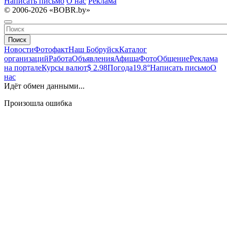
Написать письмо
О нас
Реклама
© 2006-2026 «BOBR.by»
Поиск
Новости
Фотофакт
Наш Бобруйск
Каталог
организаций
Работа
Объявления
Афиша
Фото
Общение
Реклама
на портале
Курсы валют
$ 2.98
Погода
19.8°
Написать письмо
О
нас
Идёт обмен данными...
Произошла ошибка