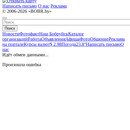
Написать письмо
О нас
Реклама
© 2006-2026 «BOBR.by»
Поиск
Новости
Фотофакт
Наш Бобруйск
Каталог
организаций
Работа
Объявления
Афиша
Фото
Общение
Реклама
на портале
Курсы валют
$ 2.98
Погода
23.8°
Написать письмо
О
нас
Идёт обмен данными...
Произошла ошибка