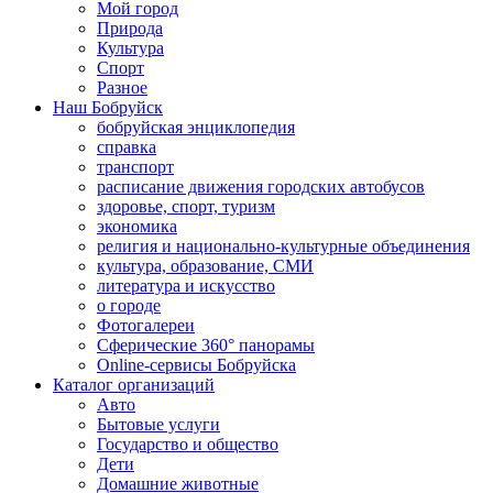
Мой город
Природа
Культура
Спорт
Разное
Наш Бобруйск
бобруйская энциклопедия
справка
транспорт
расписание движения городских автобусов
здоровье, спорт, туризм
экономика
религия и национально-культурные объединения
культура, образование, СМИ
литература и искусство
о городе
Фотогалереи
Сферические 360° панорамы
Online-сервисы Бобруйска
Каталог организаций
Авто
Бытовые услуги
Государство и общество
Дети
Домашние животные