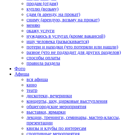
продам (отдам)
куплю (возьму)
сдам (в аренду, на прокат)
сниму (арендую, возьму на прокат)
меняю
окажу услуги
нуждаюсь в услугах (кроме вакансий)
ищу человека (разыскивается)
потери и находки (что потеряли или нашли)
разное (что не подходит для других разделов)
способы оплаты
правила раздела
Фото
Афиша
вся афиша
кино
театр
дискотеки, вечеринки
концерты, шоу, цирковые выступления
общегородские мероприятия
выставки, ярмарки
лекции, тренинги, семинары, мастер-классы,
презентации
квизы и клубы по интересам
спортивные мероприятия