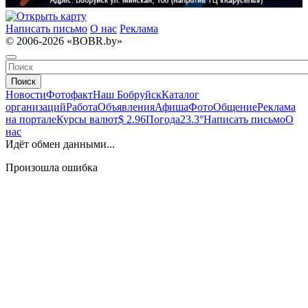
Написать письмо
О нас
Реклама
© 2006-2026 «BOBR.by»
Поиск
Новости
Фотофакт
Наш Бобруйск
Каталог
организаций
Работа
Объявления
Афиша
Фото
Общение
Реклама
на портале
Курсы валют
$ 2.96
Погода
23.3°
Написать письмо
О
нас
Идёт обмен данными...
Произошла ошибка