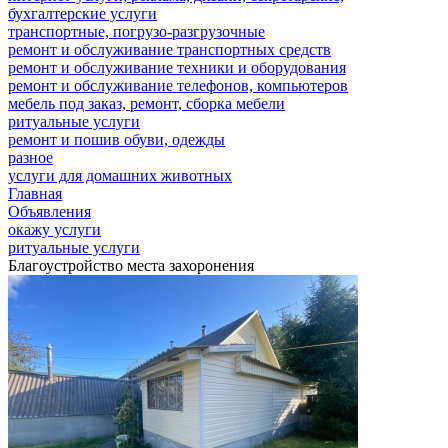
бухгалтерские услуги
транспортные, погрузо-разгрузочные
ремонт и обслуживание транспортных средств
ремонт и обслуживание техники и оборудования
ремонт и обслуживание телефонов, компьютеров
мебель под заказ, ремонт, сборка мебели
ритуальные услуги
ремонт и пошив обуви, одежды
разное
услуги для домашних животных
Главная
Объявления
окажу услуги
ритуальные услуги
Благоустройство места захоронения