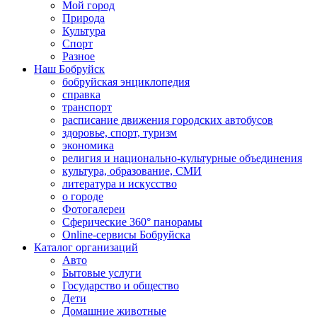
Мой город
Природа
Культура
Спорт
Разное
Наш Бобруйск
бобруйская энциклопедия
справка
транспорт
расписание движения городских автобусов
здоровье, спорт, туризм
экономика
религия и национально-культурные объединения
культура, образование, СМИ
литература и искусство
о городе
Фотогалереи
Сферические 360° панорамы
Online-сервисы Бобруйска
Каталог организаций
Авто
Бытовые услуги
Государство и общество
Дети
Домашние животные