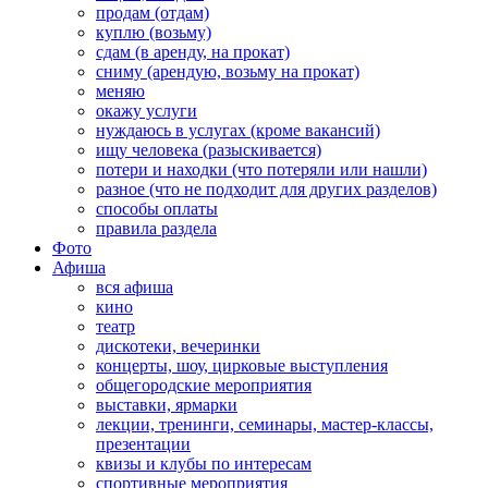
продам (отдам)
куплю (возьму)
сдам (в аренду, на прокат)
сниму (арендую, возьму на прокат)
меняю
окажу услуги
нуждаюсь в услугах (кроме вакансий)
ищу человека (разыскивается)
потери и находки (что потеряли или нашли)
разное (что не подходит для других разделов)
способы оплаты
правила раздела
Фото
Афиша
вся афиша
кино
театр
дискотеки, вечеринки
концерты, шоу, цирковые выступления
общегородские мероприятия
выставки, ярмарки
лекции, тренинги, семинары, мастер-классы,
презентации
квизы и клубы по интересам
спортивные мероприятия