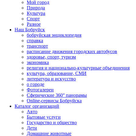
Мой город
Природа
Культура
Спорт
Разное
Наш Бобруйск
бобруйская энциклопедия
справка
транспорт
расписание движения городских автобусов
здоровье, спорт, туризм
экономика
религия и национально-культурные объединения
культура, образование, СМИ
литература и искусство
о городе
Фотогалереи
Сферические 360° панорамы
Online-сервисы Бобруйска
Каталог организаций
Авто
Бытовые услуги
Государство и общество
Дети
Домашние животные