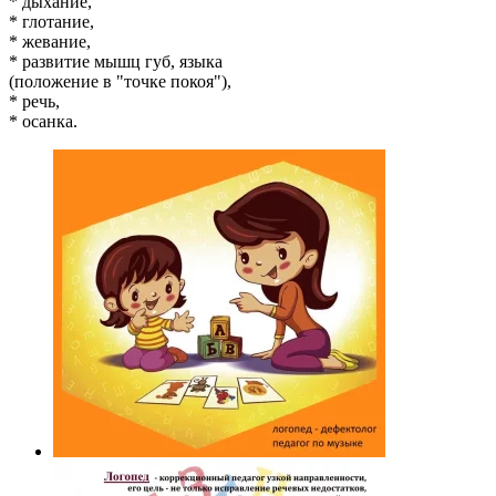
* дыхание,
* глотание,
* жевание,
* развитие мышц губ, языка
(положение в "точке покоя"),
* речь,
* осанка.