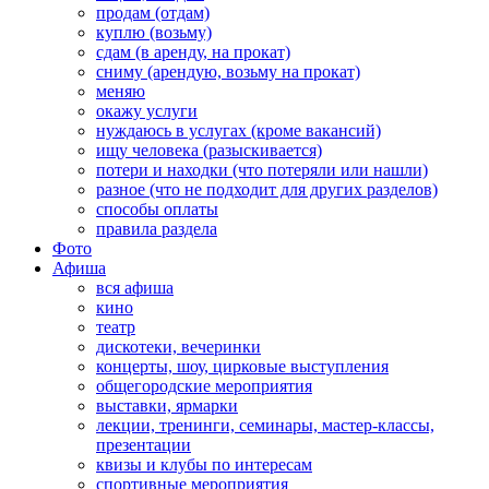
продам (отдам)
куплю (возьму)
сдам (в аренду, на прокат)
сниму (арендую, возьму на прокат)
меняю
окажу услуги
нуждаюсь в услугах (кроме вакансий)
ищу человека (разыскивается)
потери и находки (что потеряли или нашли)
разное (что не подходит для других разделов)
способы оплаты
правила раздела
Фото
Афиша
вся афиша
кино
театр
дискотеки, вечеринки
концерты, шоу, цирковые выступления
общегородские мероприятия
выставки, ярмарки
лекции, тренинги, семинары, мастер-классы,
презентации
квизы и клубы по интересам
спортивные мероприятия