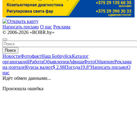
Написать письмо
О нас
Реклама
© 2006-2026 «BOBR.by»
Поиск
Новости
Фотофакт
Наш Бобруйск
Каталог
организаций
Работа
Объявления
Афиша
Фото
Общение
Реклама
на портале
Курсы валют
$ 2.98
Погода
19.8°
Написать письмо
О
нас
Идёт обмен данными...
Произошла ошибка