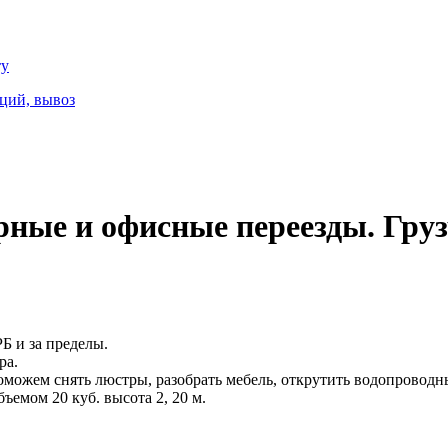
ту
ций, вывоз
рные и офисные переезды. Гру
Б и за пределы.
ра.
можем снять люстры, разобрать мебель, открутить водопроводны
емом 20 куб. высота 2, 20 м.