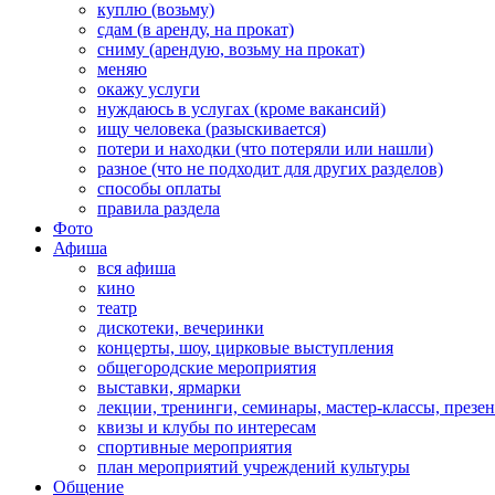
куплю (возьму)
сдам (в аренду, на прокат)
сниму (арендую, возьму на прокат)
меняю
окажу услуги
нуждаюсь в услугах (кроме вакансий)
ищу человека (разыскивается)
потери и находки (что потеряли или нашли)
разное (что не подходит для других разделов)
способы оплаты
правила раздела
Фото
Афиша
вся афиша
кино
театр
дискотеки, вечеринки
концерты, шоу, цирковые выступления
общегородские мероприятия
выставки, ярмарки
лекции, тренинги, семинары, мастер-классы, презе
квизы и клубы по интересам
спортивные мероприятия
план мероприятий учреждений культуры
Общение