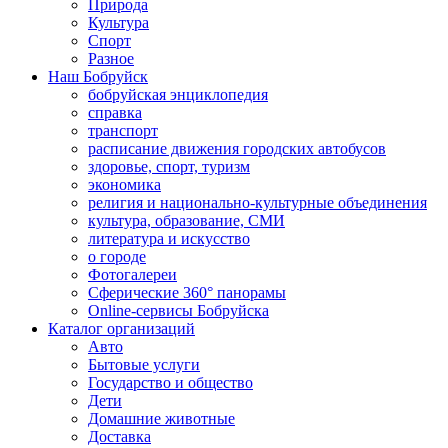
Природа
Культура
Спорт
Разное
Наш Бобруйск
бобруйская энциклопедия
справка
транспорт
расписание движения городских автобусов
здоровье, спорт, туризм
экономика
религия и национально-культурные объединения
культура, образование, СМИ
литература и искусство
о городе
Фотогалереи
Сферические 360° панорамы
Online-сервисы Бобруйска
Каталог организаций
Авто
Бытовые услуги
Государство и общество
Дети
Домашние животные
Доставка