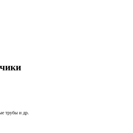
зчики
е трубы и др.