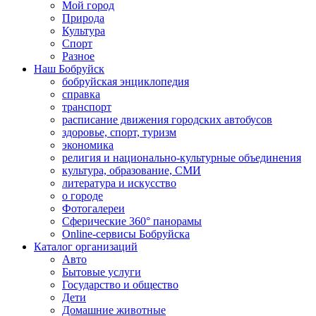
Мой город
Природа
Культура
Спорт
Разное
Наш Бобруйск
бобруйская энциклопедия
справка
транспорт
расписание движения городских автобусов
здоровье, спорт, туризм
экономика
религия и национально-культурные объединения
культура, образование, СМИ
литература и искусство
о городе
Фотогалереи
Сферические 360° панорамы
Online-сервисы Бобруйска
Каталог организаций
Авто
Бытовые услуги
Государство и общество
Дети
Домашние животные