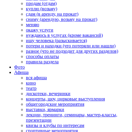
продам (отдам)
куплю (возьму)
сдам (в аренду, на прокат)
сниму (арендую, возьму на прокат)
меняю
окажу услуги
нуждаюсь в услугах (кроме вакансий)
ищу человека (разыскивается)
потери и находки (что потеряли или нашли)
разное (что не подходит для других разделов)
способы оплаты
правила раздела
Фото
Афиша
вся афиша
кино
театр
дискотеки, вечеринки
концерты, шоу, цирковые выступления
общегородские мероприятия
выставки, ярмарки
лекции, тренинги, семинары, мастер-классы,
презентации
квизы и клубы по интересам
спортивные мероприятия