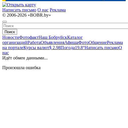
Написать письмо
О нас
Реклама
© 2006-2026 «BOBR.by»
Поиск
Новости
Фотофакт
Наш Бобруйск
Каталог
организаций
Работа
Объявления
Афиша
Фото
Общение
Реклама
на портале
Курсы валют
$ 2.98
Погода
19.8°
Написать письмо
О
нас
Идёт обмен данными...
Произошла ошибка