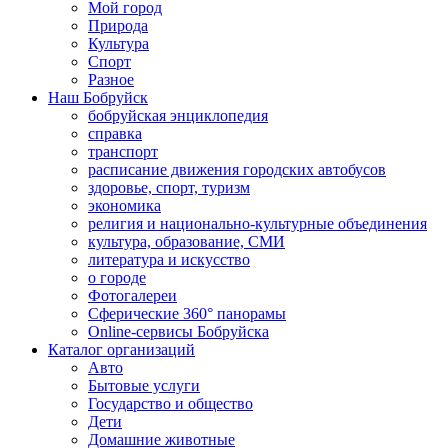
Мой город
Природа
Культура
Спорт
Разное
Наш Бобруйск
бобруйская энциклопедия
справка
транспорт
расписание движения городских автобусов
здоровье, спорт, туризм
экономика
религия и национально-культурные объединения
культура, образование, СМИ
литература и искусство
о городе
Фотогалереи
Сферические 360° панорамы
Online-сервисы Бобруйска
Каталог организаций
Авто
Бытовые услуги
Государство и общество
Дети
Домашние животные