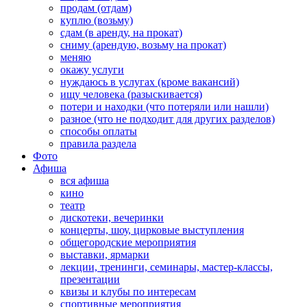
продам (отдам)
куплю (возьму)
сдам (в аренду, на прокат)
сниму (арендую, возьму на прокат)
меняю
окажу услуги
нуждаюсь в услугах (кроме вакансий)
ищу человека (разыскивается)
потери и находки (что потеряли или нашли)
разное (что не подходит для других разделов)
способы оплаты
правила раздела
Фото
Афиша
вся афиша
кино
театр
дискотеки, вечеринки
концерты, шоу, цирковые выступления
общегородские мероприятия
выставки, ярмарки
лекции, тренинги, семинары, мастер-классы,
презентации
квизы и клубы по интересам
спортивные мероприятия