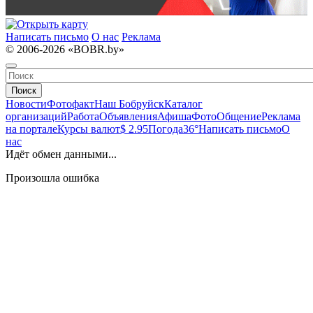
Написать письмо
О нас
Реклама
© 2006-2026 «BOBR.by»
Поиск
Новости
Фотофакт
Наш Бобруйск
Каталог
организаций
Работа
Объявления
Афиша
Фото
Общение
Реклама
на портале
Курсы валют
$ 2.95
Погода
36°
Написать письмо
О
нас
Идёт обмен данными...
Произошла ошибка