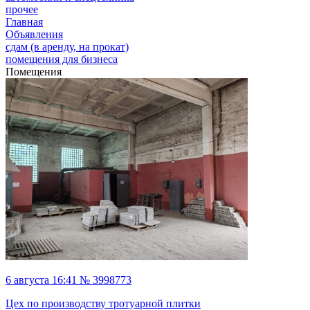
прочее
Главная
Объявления
сдам (в аренду, на прокат)
помещения для бизнеса
Помещения
6 августа 16:41 № 3998773
Цех по производству тротуарной плитки