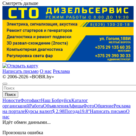
Смотреть дальше
Написать письмо
О нас
Реклама
© 2006-2026 «BOBR.by»
Поиск
Новости
Фотофакт
Наш Бобруйск
Каталог
организаций
Работа
Объявления
Афиша
Фото
Общение
Реклама
на портале
Курсы валют
$ 2.98
Погода
19.8°
Написать письмо
О
нас
Идёт обмен данными...
Произошла ошибка