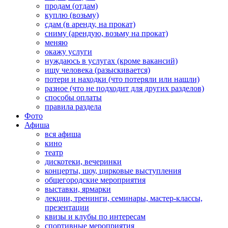
продам (отдам)
куплю (возьму)
сдам (в аренду, на прокат)
сниму (арендую, возьму на прокат)
меняю
окажу услуги
нуждаюсь в услугах (кроме вакансий)
ищу человека (разыскивается)
потери и находки (что потеряли или нашли)
разное (что не подходит для других разделов)
способы оплаты
правила раздела
Фото
Афиша
вся афиша
кино
театр
дискотеки, вечеринки
концерты, шоу, цирковые выступления
общегородские мероприятия
выставки, ярмарки
лекции, тренинги, семинары, мастер-классы,
презентации
квизы и клубы по интересам
спортивные мероприятия