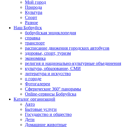
Мой город
Природа
Культура
Спорт
Разное
Наш Бобруйск
бобруйская энциклопедия
справка
транспорт
расписание движения городских автобусов
здоровье, спорт, туризм
экономика
религия и национально-культурные объединения
культура, образование, СМИ
литература и искусство
о городе
Фотогалереи
Сферические 360° панорамы
Online-сервисы Бобруйска
Каталог организаций
Авто
Бытовые услуги
Государство и общество
Дети
Домашние животные