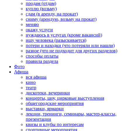
продам (отдам)
куплю (возьму)
сдам (в аренду, на прокат)
сниму (арендую, возьму на прокат)
меняю
окажу услуги
нуждаюсь в услугах (кроме вакансий)
ищу человека (разыскивается)
потери и находки (что потеряли или нашли)
разное (что не подходит для других разделов)
способы оплаты
правила раздела
Фото
Афиша
вся афиша
кино
театр
дискотеки, вечеринки
концерты, шоу, цирковые выступления
общегородские мероприятия
выставки, ярмарки
лекции, тренинги, семинары, мастер-классы,
презентации
квизы и клубы по интересам
спортивные мероприятия