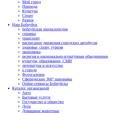
Мой город
Природа
Культура
Спорт
Разное
Наш Бобруйск
бобруйская энциклопедия
справка
транспорт
расписание движения городских автобусов
здоровье, спорт, туризм
экономика
религия и национально-культурные объединения
культура, образование, СМИ
литература и искусство
о городе
Фотогалереи
Сферические 360° панорамы
Online-сервисы Бобруйска
Каталог организаций
Авто
Бытовые услуги
Государство и общество
Дети
Домашние животные