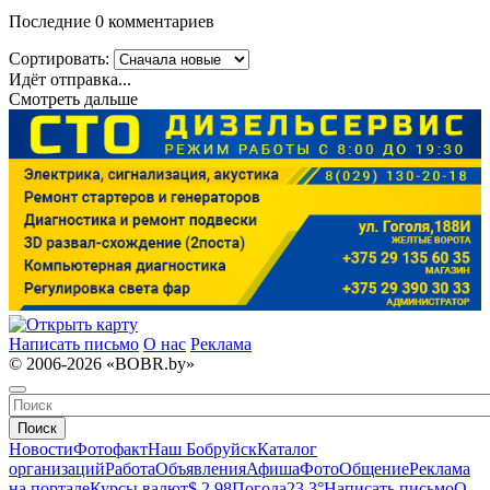
Последние 0 комментариев
Сортировать:
Идёт отправка...
Смотреть дальше
Написать письмо
О нас
Реклама
© 2006-2026 «BOBR.by»
Поиск
Новости
Фотофакт
Наш Бобруйск
Каталог
организаций
Работа
Объявления
Афиша
Фото
Общение
Реклама
на портале
Курсы валют
$ 2.98
Погода
23.3°
Написать письмо
О