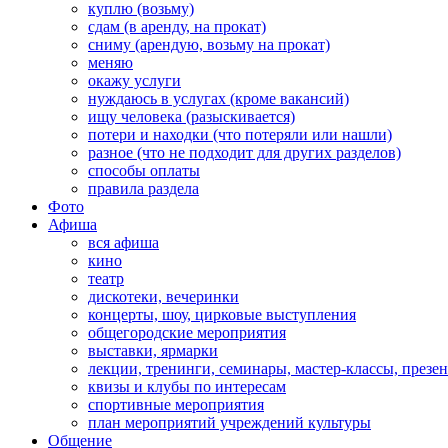
куплю (возьму)
сдам (в аренду, на прокат)
сниму (арендую, возьму на прокат)
меняю
окажу услуги
нуждаюсь в услугах (кроме вакансий)
ищу человека (разыскивается)
потери и находки (что потеряли или нашли)
разное (что не подходит для других разделов)
способы оплаты
правила раздела
Фото
Афиша
вся афиша
кино
театр
дискотеки, вечеринки
концерты, шоу, цирковые выступления
общегородские мероприятия
выставки, ярмарки
лекции, тренинги, семинары, мастер-классы, презе
квизы и клубы по интересам
спортивные мероприятия
план мероприятий учреждений культуры
Общение