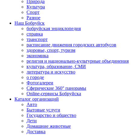
Природа
Культура
Спорт
Разное
Наш Бобруйск
бобруйская энциклопедия
справка
транспорт
расписание движения городских автобусов
здоровье, спорт, туризм
экономика
религия и национально-культурные объединения
культура, образование, СМИ
литература и искусство
о городе
Фотогалереи
Сферические 360° панорамы
Online-сервисы Бобруйска
Каталог организаций
Авто
Бытовые услуги
Государство и общество
Дети
Домашние животные
Доставка