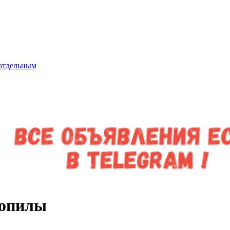
 отдельным
ропилы