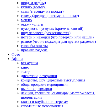
продам (отдам)
куплю (возьму)
сдам (в аренду, на прокат)
сниму (арендую, возьму на прокат)
меняю
окажу услуги
нуждаюсь в услугах (кроме вакансий)
ищу человека (разыскивается)
потери и находки (что потеряли или нашли)
разное (что не подходит для других разделов)
способы оплаты
правила раздела
Фото
Афиша
вся афиша
кино
театр
дискотеки, вечеринки
концерты, шоу, цирковые выступления
общегородские мероприятия
выставки, ярмарки
лекции, тренинги, семинары, мастер-классы,
презентации
квизы и клубы по интересам
спортивные мероприятия