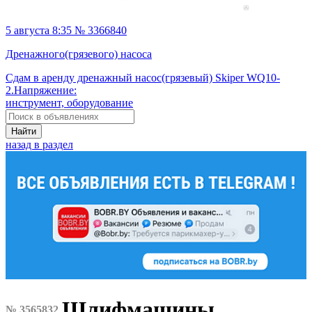
5 августа 8:35 № 3366840
Дренажного(грязевого) насоса
Сдам в аренду дренажный насос(грязевый) Skiper WQ10-
2.Напряжение:
инструмент, оборудование
Найти
назад в раздел
Шлифмашины
№ 3565832