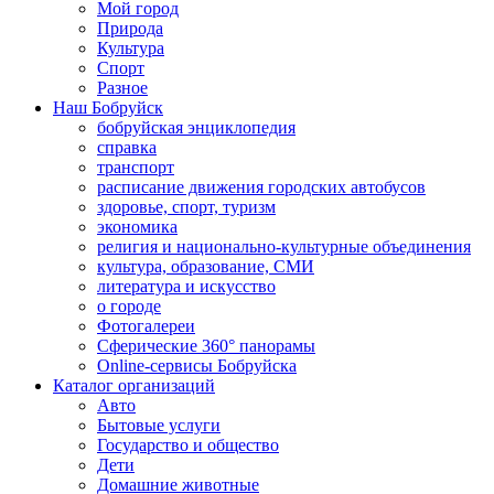
Мой город
Природа
Культура
Спорт
Разное
Наш Бобруйск
бобруйская энциклопедия
справка
транспорт
расписание движения городских автобусов
здоровье, спорт, туризм
экономика
религия и национально-культурные объединения
культура, образование, СМИ
литература и искусство
о городе
Фотогалереи
Сферические 360° панорамы
Online-сервисы Бобруйска
Каталог организаций
Авто
Бытовые услуги
Государство и общество
Дети
Домашние животные