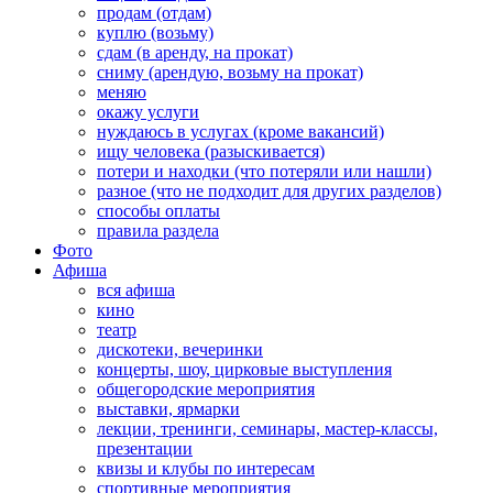
продам (отдам)
куплю (возьму)
сдам (в аренду, на прокат)
сниму (арендую, возьму на прокат)
меняю
окажу услуги
нуждаюсь в услугах (кроме вакансий)
ищу человека (разыскивается)
потери и находки (что потеряли или нашли)
разное (что не подходит для других разделов)
способы оплаты
правила раздела
Фото
Афиша
вся афиша
кино
театр
дискотеки, вечеринки
концерты, шоу, цирковые выступления
общегородские мероприятия
выставки, ярмарки
лекции, тренинги, семинары, мастер-классы,
презентации
квизы и клубы по интересам
спортивные мероприятия