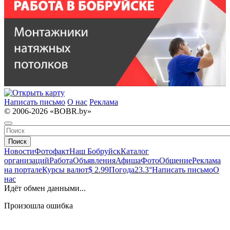
Написать письмо
О нас
Реклама
© 2006-2026 «BOBR.by»
Поиск
Новости
Фотофакт
Наш Бобруйск
Каталог
организаций
Работа
Объявления
Афиша
Фото
Общение
Реклама
на портале
Курсы валют
$ 2.99
Погода
23.3°
Написать письмо
О
нас
Идёт обмен данными...
Произошла ошибка