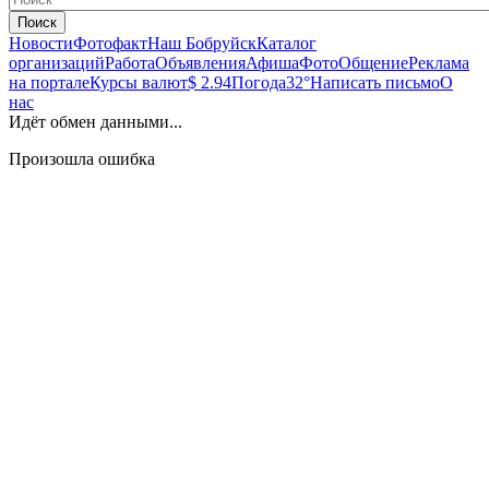
Поиск
Новости
Фотофакт
Наш Бобруйск
Каталог
организаций
Работа
Объявления
Афиша
Фото
Общение
Реклама
на портале
Курсы валют
$ 2.94
Погода
32°
Написать письмо
О
нас
Идёт обмен данными...
Произошла ошибка