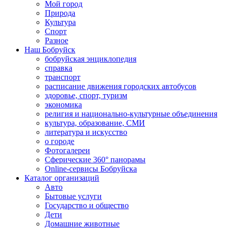
Мой город
Природа
Культура
Спорт
Разное
Наш Бобруйск
бобруйская энциклопедия
справка
транспорт
расписание движения городских автобусов
здоровье, спорт, туризм
экономика
религия и национально-культурные объединения
культура, образование, СМИ
литература и искусство
о городе
Фотогалереи
Сферические 360° панорамы
Online-сервисы Бобруйска
Каталог организаций
Авто
Бытовые услуги
Государство и общество
Дети
Домашние животные